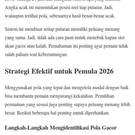
Angka acak ini menentukan posisi reel tiap putaran. Jadi,
walaupun terlihat pola, sebenarnya hasil benar-benar acak.
Sistem ini membuat setiap putaran memiliki peluang menang
yang sama. Jadi, tidak ada cara pasti untuk menebak kapan slot
akan gacor atau kalah. Pemahaman ini penting agar pemain tidak
salah paham soal keberuntungan.
Strategi Efektif untuk Pemula 2026
Menggunakan pola yang tepat dan mengelola modal dengan baik
bisa membantu pemain mengurangi kekalahan. Pemilihan
permainan yang sesuai juga penting supaya peluang menang lebih
besar. Berikut beberapa hal penting untuk diperhatikan.
Langkah-Langkah Mengidentifikasi Pola Gacor