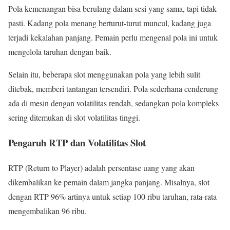
Pola kemenangan bisa berulang dalam sesi yang sama, tapi tidak
pasti. Kadang pola menang berturut-turut muncul, kadang juga
terjadi kekalahan panjang. Pemain perlu mengenal pola ini untuk
mengelola taruhan dengan baik.
Selain itu, beberapa slot menggunakan pola yang lebih sulit
ditebak, memberi tantangan tersendiri. Pola sederhana cenderung
ada di mesin dengan volatilitas rendah, sedangkan pola kompleks
sering ditemukan di slot volatilitas tinggi.
Pengaruh RTP dan Volatilitas Slot
RTP (Return to Player) adalah persentase uang yang akan
dikembalikan ke pemain dalam jangka panjang. Misalnya, slot
dengan RTP 96% artinya untuk setiap 100 ribu taruhan, rata-rata
mengembalikan 96 ribu.