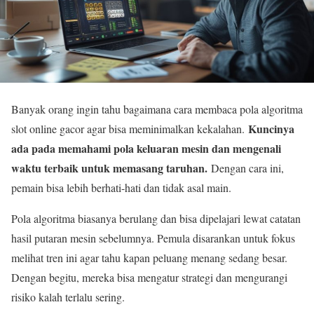
Banyak orang ingin tahu bagaimana cara membaca pola algoritma
Kuncinya
slot online gacor agar bisa meminimalkan kekalahan.
ada pada memahami pola keluaran mesin dan mengenali
waktu terbaik untuk memasang taruhan.
Dengan cara ini,
pemain bisa lebih berhati-hati dan tidak asal main.
Pola algoritma biasanya berulang dan bisa dipelajari lewat catatan
hasil putaran mesin sebelumnya. Pemula disarankan untuk fokus
melihat tren ini agar tahu kapan peluang menang sedang besar.
Dengan begitu, mereka bisa mengatur strategi dan mengurangi
risiko kalah terlalu sering.