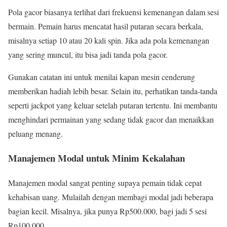
Pola gacor biasanya terlihat dari frekuensi kemenangan dalam sesi
bermain. Pemain harus mencatat hasil putaran secara berkala,
misalnya setiap 10 atau 20 kali spin. Jika ada pola kemenangan
yang sering muncul, itu bisa jadi tanda pola gacor.
Gunakan catatan ini untuk menilai kapan mesin cenderung
memberikan hadiah lebih besar. Selain itu, perhatikan tanda-tanda
seperti jackpot yang keluar setelah putaran tertentu. Ini membantu
menghindari permainan yang sedang tidak gacor dan menaikkan
peluang menang.
Manajemen Modal untuk Minim Kekalahan
Manajemen modal sangat penting supaya pemain tidak cepat
kehabisan uang. Mulailah dengan membagi modal jadi beberapa
bagian kecil. Misalnya, jika punya Rp500.000, bagi jadi 5 sesi
Rp100.000.