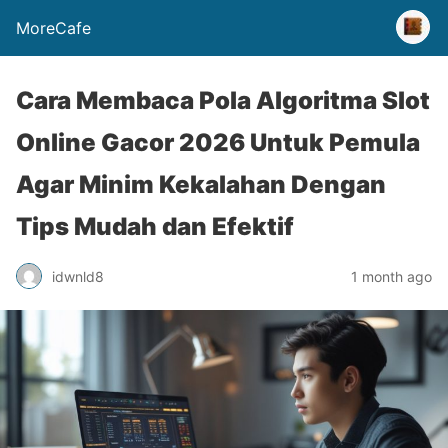
MoreCafe
Cara Membaca Pola Algoritma Slot
Online Gacor 2026 Untuk Pemula
Agar Minim Kekalahan Dengan
Tips Mudah dan Efektif
idwnld8
1 month ago