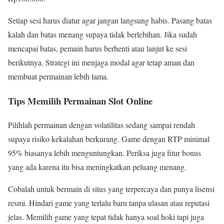
Setiap sesi harus diatur agar jangan langsung habis. Pasang batas
kalah dan batas menang supaya tidak berlebihan. Jika sudah
mencapai batas, pemain harus berhenti atau lanjut ke sesi
berikutnya. Strategi ini menjaga modal agar tetap aman dan
membuat permainan lebih lama.
Tips Memilih Permainan Slot Online
Pilihlah permainan dengan volatilitas sedang sampai rendah
supaya risiko kekalahan berkurang. Game dengan RTP minimal
95% biasanya lebih menguntungkan. Periksa juga fitur bonus
yang ada karena itu bisa meningkatkan peluang menang.
Cobalah untuk bermain di situs yang terpercaya dan punya lisensi
resmi. Hindari game yang terlalu baru tanpa ulasan atau reputasi
jelas. Memilih game yang tepat tidak hanya soal hoki tapi juga