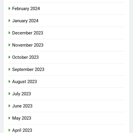
February 2024
January 2024
December 2023
November 2023
October 2023
September 2023
August 2023
July 2023
June 2023
May 2023
April 2023