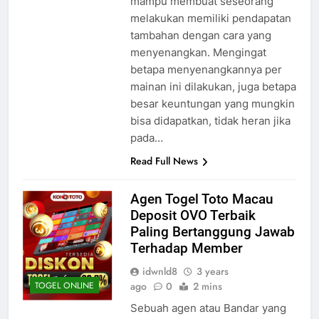
mampu membuat seseorang
melakukan memiliki pendapatan
tambahan dengan cara yang
menyenangkan. Mengingat
betapa menyenangkannya per
mainan ini dilakukan, juga betapa
besar keuntungan yang mungkin
bisa didapatkan, tidak heran jika
pada…
Read Full News
Agen Togel Toto Macau
Deposit OVO Terbaik
Paling Bertanggung Jawab
Terhadap Member
idwnld8
3 years
TOGEL ONLINE
ago
0
2 mins
Sebuah agen atau Bandar yang