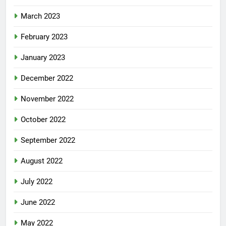
March 2023
February 2023
January 2023
December 2022
November 2022
October 2022
September 2022
August 2022
July 2022
June 2022
May 2022