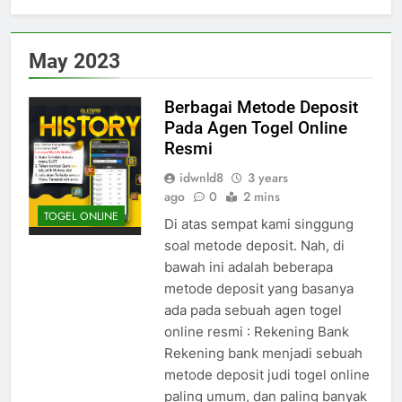
May 2023
Berbagai Metode Deposit
Pada Agen Togel Online
Resmi
idwnld8
3 years
ago
0
2 mins
TOGEL ONLINE
Di atas sempat kami singgung
soal metode deposit. Nah, di
bawah ini adalah beberapa
metode deposit yang basanya
ada pada sebuah agen togel
online resmi : Rekening Bank
Rekening bank menjadi sebuah
metode deposit judi togel online
paling umum, dan paling banyak