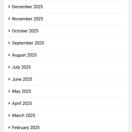
December 2025
November 2025
October 2025
September 2025
August 2025
July 2025
June 2025
May 2025
April 2025
March 2025
February 2025