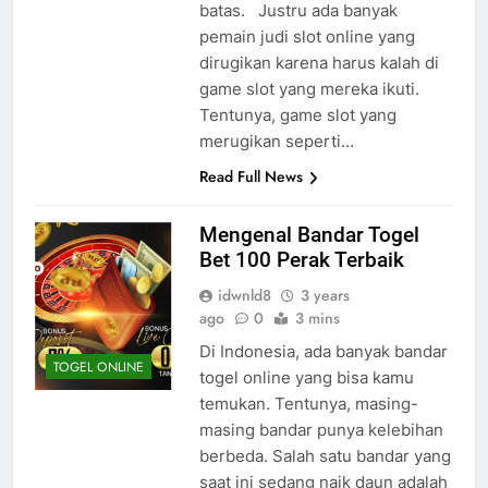
batas. Justru ada banyak
pemain judi slot online yang
dirugikan karena harus kalah di
game slot yang mereka ikuti.
Tentunya, game slot yang
merugikan seperti…
Read Full News
Mengenal Bandar Togel
Bet 100 Perak Terbaik
idwnld8
3 years
ago
0
3 mins
Di Indonesia, ada banyak bandar
TOGEL ONLINE
togel online yang bisa kamu
temukan. Tentunya, masing-
masing bandar punya kelebihan
berbeda. Salah satu bandar yang
saat ini sedang naik daun adalah