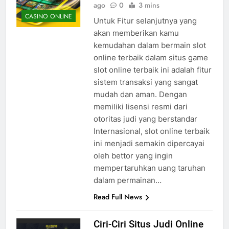
ago
0
3 mins
CASINO ONLINE
Untuk Fitur selanjutnya yang
akan memberikan kamu
kemudahan dalam bermain slot
online terbaik dalam situs game
slot online terbaik ini adalah fitur
sistem transaksi yang sangat
mudah dan aman. Dengan
memiliki lisensi resmi dari
otoritas judi yang berstandar
Internasional, slot online terbaik
ini menjadi semakin dipercayai
oleh bettor yang ingin
mempertaruhkan uang taruhan
dalam permainan…
Read Full News
Ciri-Ciri Situs Judi Online