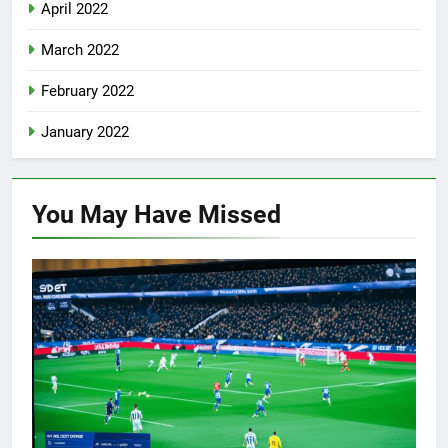
April 2022
March 2022
February 2022
January 2022
You May Have
Missed