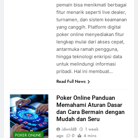
pemain bisa menikmati berbagai
fitur menarik seperti live dealer,
turnamen, dan sistem keamanan
yang canggih. Platform digital
poker online menyediakan fitur
lengkap mulai dari akses cepat,
antarmuka ramah pengguna,
hingga teknologi enkripsi data
untuk melindungi informasi
pribadi. Hal ini membuat…
Read Full News
Poker Online Panduan
Memahami Aturan Dasar
dan Cara Bermain dengan
Mudah dan Seru
idwnld8
1 week
POKER ONLINE
ago
0
4 mins