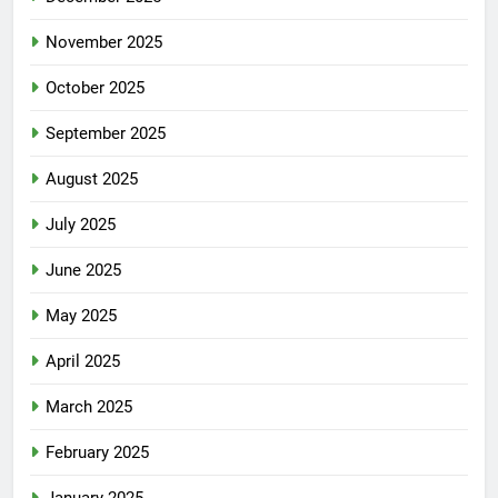
November 2025
October 2025
September 2025
August 2025
July 2025
June 2025
May 2025
April 2025
March 2025
February 2025