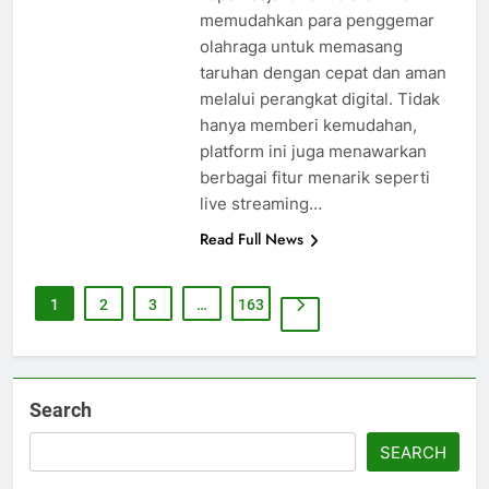
memudahkan para penggemar
olahraga untuk memasang
taruhan dengan cepat dan aman
melalui perangkat digital. Tidak
hanya memberi kemudahan,
platform ini juga menawarkan
berbagai fitur menarik seperti
live streaming…
Read Full News
1
2
3
…
163
Search
SEARCH