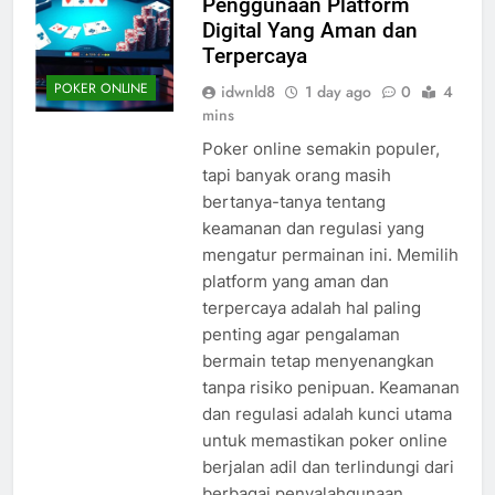
Penggunaan Platform
Digital Yang Aman dan
Terpercaya
POKER ONLINE
idwnld8
1 day ago
0
4
mins
Poker online semakin populer,
tapi banyak orang masih
bertanya-tanya tentang
keamanan dan regulasi yang
mengatur permainan ini. Memilih
platform yang aman dan
terpercaya adalah hal paling
penting agar pengalaman
bermain tetap menyenangkan
tanpa risiko penipuan. Keamanan
dan regulasi adalah kunci utama
untuk memastikan poker online
berjalan adil dan terlindungi dari
berbagai penyalahgunaan.