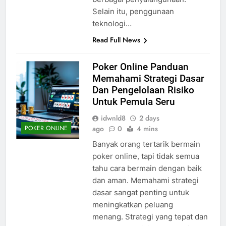
Selain itu, penggunaan
teknologi…
Read Full News
Poker Online Panduan
Memahami Strategi Dasar
Dan Pengelolaan Risiko
Untuk Pemula Seru
idwnld8
2 days
POKER ONLINE
ago
0
4 mins
Banyak orang tertarik bermain
poker online, tapi tidak semua
tahu cara bermain dengan baik
dan aman. Memahami strategi
dasar sangat penting untuk
meningkatkan peluang
menang. Strategi yang tepat dan