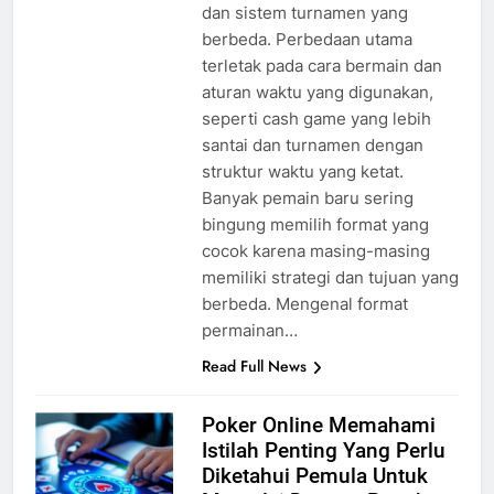
dan sistem turnamen yang
berbeda. Perbedaan utama
terletak pada cara bermain dan
aturan waktu yang digunakan,
seperti cash game yang lebih
santai dan turnamen dengan
struktur waktu yang ketat.
Banyak pemain baru sering
bingung memilih format yang
cocok karena masing-masing
memiliki strategi dan tujuan yang
berbeda. Mengenal format
permainan…
Read Full News
Poker Online Memahami
Istilah Penting Yang Perlu
Diketahui Pemula Untuk