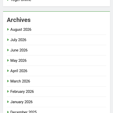
Archives
August 2026
July 2026
June 2026
May 2026
April 2026
March 2026
February 2026
January 2026
December 2025