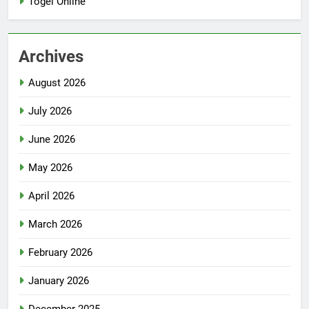
Togel Online
Archives
August 2026
July 2026
June 2026
May 2026
April 2026
March 2026
February 2026
January 2026