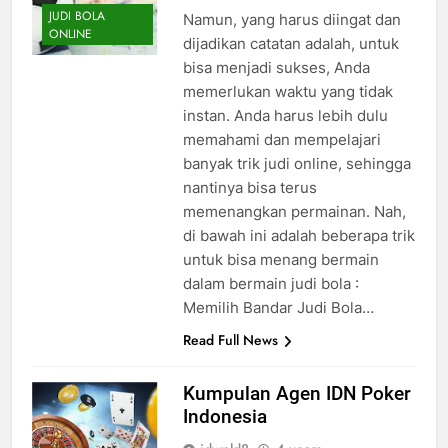
JUDI BOLA
Namun, yang harus diingat dan
ONLINE
dijadikan catatan adalah, untuk
bisa menjadi sukses, Anda
memerlukan waktu yang tidak
instan. Anda harus lebih dulu
memahami dan mempelajari
banyak trik judi online, sehingga
nantinya bisa terus
memenangkan permainan. Nah,
di bawah ini adalah beberapa trik
untuk bisa menang bermain
dalam bermain judi bola :
Memilih Bandar Judi Bola…
Read Full News
Kumpulan Agen IDN Poker
Indonesia