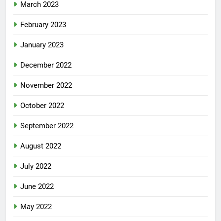
March 2023
February 2023
January 2023
December 2022
November 2022
October 2022
September 2022
August 2022
July 2022
June 2022
May 2022