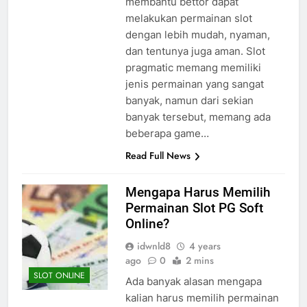
membantu bettor dapat
melakukan permainan slot
dengan lebih mudah, nyaman,
dan tentunya juga aman. Slot
pragmatic memang memiliki
jenis permainan yang sangat
banyak, namun dari sekian
banyak tersebut, memang ada
beberapa game…
Read Full News
Mengapa Harus Memilih
Permainan Slot PG Soft
Online?
idwnld8
4 years
ago
0
2 mins
SLOT ONLINE
Ada banyak alasan mengapa
kalian harus memilih permainan