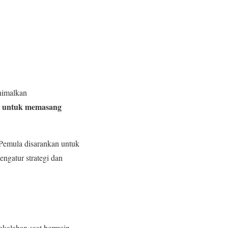
nimalkan
k untuk memasang
. Pemula disarankan untuk
ngatur strategi dan
ekalahan saat bermain.