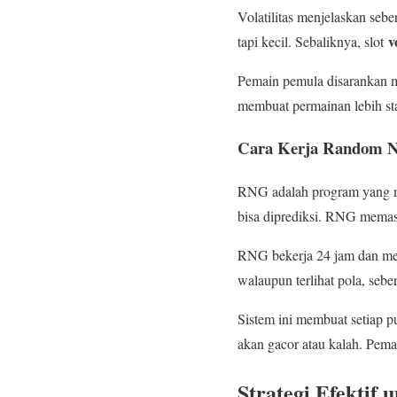
Volatilitas menjelaskan sebe
v
tapi kecil. Sebaliknya, slot
Pemain pemula disarankan me
membuat permainan lebih sta
Cara Kerja Random 
RNG adalah program yang men
bisa diprediksi. RNG memas
RNG bekerja 24 jam dan meng
walaupun terlihat pola, sebe
Sistem ini membuat setiap p
akan gacor atau kalah. Pema
Strategi Efektif