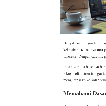
Banyak orang ingin tahu ba
Kuncinya ada p
kekalahan.
taruhan.
Dengan cara ini, pe
Pola algoritma biasanya beru
fokus melihat tren ini agar
mengurangi risiko kalah terla
Memahami Dasar 
Pemahaman tentang pola dan 