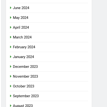
June 2024
May 2024
April 2024
March 2024
February 2024
January 2024
December 2023
November 2023
October 2023
September 2023
August 2023