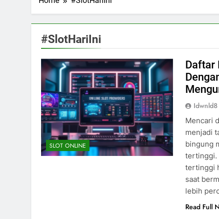
Home
#SlotHariIni
#SlotHariIni
Daftar
Dengan
Mengu
Idwnld8
Mencari d
menjadi t
bingung m
SLOT ONLINE
tertinggi
tertinggi
saat berm
lebih pe
Read Full 