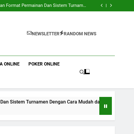
ami Strategi Dasar Dan Pengelolaan Risiko
Untuk Pemula Seru
aan Format Permainan Dan Sistem Turnamen
Dengan Cara Mudah dan Seru
 Penting Yang Perlu Diketahui Pemula Untuk
Memulai Dengan Penuh Percaya Diri
Variasi Permainan dan Mekanisme Dasarnya
dengan Mudah dan Seru
ami Strategi Dasar Dan Pengelolaan Risiko
Untuk Pemula Seru
aan Format Permainan Dan Sistem Turnamen
Dengan Cara Mudah dan Seru
 Penting Yang Perlu Diketahui Pemula Untuk
NEWSLETTER
RANDOM NEWS
Memulai Dengan Penuh Percaya Diri
Variasi Permainan dan Mekanisme Dasarnya
dengan Mudah dan Seru
A ONLINE
POKER ONLINE
namen Dengan Cara Mudah dan Seru
Poker On
3 Days Ago