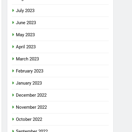
July 2023
June 2023
May 2023
April 2023
March 2023
February 2023
January 2023
December 2022
November 2022
October 2022
September 2022