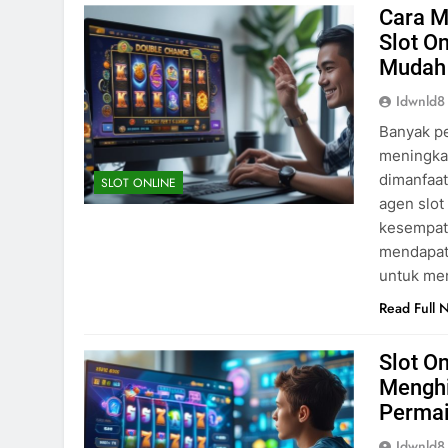
Cara M
Slot O
Mudah
Idwnld8
Banyak pe
meningkat
dimanfaat
SLOT ONLINE
agen slot
kesempat
mendapat
untuk me
Read Full 
Slot O
Menghi
Perma
Idwnld8