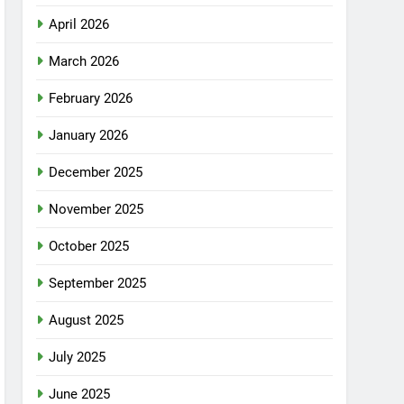
April 2026
March 2026
February 2026
January 2026
December 2025
November 2025
October 2025
September 2025
August 2025
July 2025
June 2025