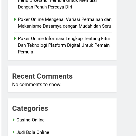
Perlu Diketahui Pemula Untuk Memulai
Dengan Penuh Percaya Diri
Poker Online Mengenal Variasi Permainan dan
Mekanisme Dasarnya dengan Mudah dan Seru
Poker Online Informasi Lengkap Tentang Fitur
Dan Teknologi Platform Digital Untuk Pemain
Pemula
Recent Comments
No comments to show.
Categories
Casino Online
Judi Bola Online