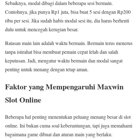
Sebaiknya, modal dibagi dalam beberapa sesi bermain.
Contohnya, jika punya Rp1 juta, bisa buat 5 sesi dengan Rp200
ribu per sesi. Jika sudah habis modal sesi itu, dia harus berhenti
dulu untuk mencegah kerugian besar.
Batasan main lain adalah waktu bermain. Bermain terus menerus
tanpa istirahat bisa membuat pemain cepat lelah dan salah
keputusan. Jadi, mengatur waktu bermain dan modal sangat
penting untuk menang dengan tetap aman.
Faktor yang Mempengaruhi Maxwin
Slot Online
Beberapa hal penting menentukan peluang menang besar di slot
online. Ini bukan cuma soal keberuntungan, tapi juga memahami
bagaimana game dibuat dan aturan main yang berlaku.