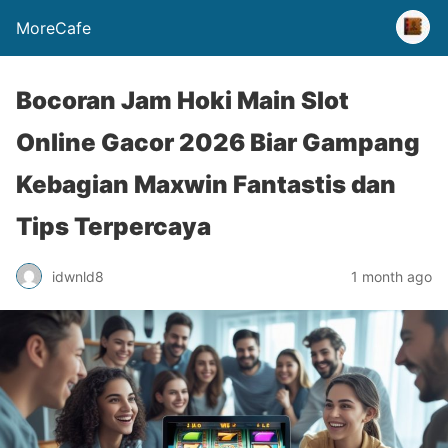
MoreCafe
Bocoran Jam Hoki Main Slot
Online Gacor 2026 Biar Gampang
Kebagian Maxwin Fantastis dan
Tips Terpercaya
idwnld8
1 month ago