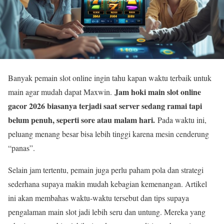
Banyak pemain slot online ingin tahu kapan waktu terbaik untuk
Jam hoki main slot online
main agar mudah dapat Maxwin.
gacor 2026 biasanya terjadi saat server sedang ramai tapi
belum penuh, seperti sore atau malam hari.
Pada waktu ini,
peluang menang besar bisa lebih tinggi karena mesin cenderung
“panas”.
Selain jam tertentu, pemain juga perlu paham pola dan strategi
sederhana supaya makin mudah kebagian kemenangan. Artikel
ini akan membahas waktu-waktu tersebut dan tips supaya
pengalaman main slot jadi lebih seru dan untung. Mereka yang