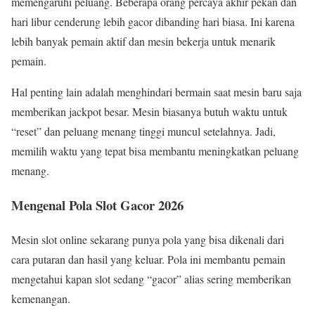
memengaruhi peluang. Beberapa orang percaya akhir pekan dan
hari libur cenderung lebih gacor dibanding hari biasa. Ini karena
lebih banyak pemain aktif dan mesin bekerja untuk menarik
pemain.
Hal penting lain adalah menghindari bermain saat mesin baru saja
memberikan jackpot besar. Mesin biasanya butuh waktu untuk
“reset” dan peluang menang tinggi muncul setelahnya. Jadi,
memilih waktu yang tepat bisa membantu meningkatkan peluang
menang.
Mengenal Pola Slot Gacor 2026
Mesin slot online sekarang punya pola yang bisa dikenali dari
cara putaran dan hasil yang keluar. Pola ini membantu pemain
mengetahui kapan slot sedang “gacor” alias sering memberikan
kemenangan.