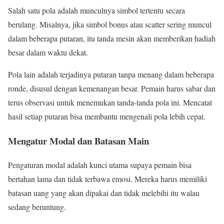
Salah satu pola adalah munculnya simbol tertentu secara
berulang. Misalnya, jika simbol bonus atau scatter sering muncul
dalam beberapa putaran, itu tanda mesin akan memberikan hadiah
besar dalam waktu dekat.
Pola lain adalah terjadinya putaran tanpa menang dalam beberapa
ronde, disusul dengan kemenangan besar. Pemain harus sabar dan
terus observasi untuk menemukan tanda-tanda pola ini. Mencatat
hasil setiap putaran bisa membantu mengenali pola lebih cepat.
Mengatur Modal dan Batasan Main
Pengaturan modal adalah kunci utama supaya pemain bisa
bertahan lama dan tidak terbawa emosi. Mereka harus memiliki
batasan uang yang akan dipakai dan tidak melebihi itu walau
sedang beruntung.