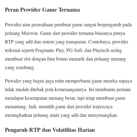
Peran Provider Game Ternama
Provider atau perusahaan pembuat game sangat berpengaruh pada
peluang Maxwin. Game dari provider ternama biasanya punya
RTP yang adil dan sistem yang transparan. Contohnya, provider
terkenal seperti Pragmatic Play, PG Soft, dan Playtech sering
membuat slot dengan fitur bonus menarik dan peluang menang
yang seimbang.
Provider yang bagus juga rutin memperbarui game mereka supaya
tidak mudah ditebak pola kemenangannya. Ini membantu pemain
mendapat kesempatan menang besar, tapi tetap membuat game
menantang. Jadi, memilih game dari provider terpercaya
meningkatkan peluang main yang adil dan menyenangkan.
Pengaruh RTP dan Volatilitas Harian