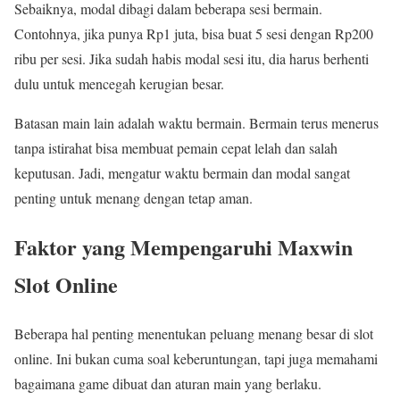
Sebaiknya, modal dibagi dalam beberapa sesi bermain.
Contohnya, jika punya Rp1 juta, bisa buat 5 sesi dengan Rp200
ribu per sesi. Jika sudah habis modal sesi itu, dia harus berhenti
dulu untuk mencegah kerugian besar.
Batasan main lain adalah waktu bermain. Bermain terus menerus
tanpa istirahat bisa membuat pemain cepat lelah dan salah
keputusan. Jadi, mengatur waktu bermain dan modal sangat
penting untuk menang dengan tetap aman.
Faktor yang Mempengaruhi Maxwin
Slot Online
Beberapa hal penting menentukan peluang menang besar di slot
online. Ini bukan cuma soal keberuntungan, tapi juga memahami
bagaimana game dibuat dan aturan main yang berlaku.