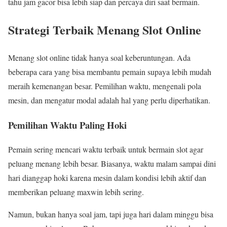
tahu jam gacor bisa lebih siap dan percaya diri saat bermain.
Strategi Terbaik Menang Slot Online
Menang slot online tidak hanya soal keberuntungan. Ada
beberapa cara yang bisa membantu pemain supaya lebih mudah
meraih kemenangan besar. Pemilihan waktu, mengenali pola
mesin, dan mengatur modal adalah hal yang perlu diperhatikan.
Pemilihan Waktu Paling Hoki
Pemain sering mencari waktu terbaik untuk bermain slot agar
peluang menang lebih besar. Biasanya, waktu malam sampai dini
hari dianggap hoki karena mesin dalam kondisi lebih aktif dan
memberikan peluang maxwin lebih sering.
Namun, bukan hanya soal jam, tapi juga hari dalam minggu bisa