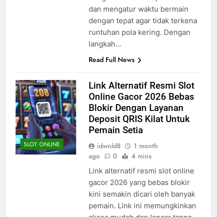
dan mengatur waktu bermain
dengan tepat agar tidak terkena
runtuhan pola kering. Dengan
langkah…
Read Full News
Link Alternatif Resmi Slot
Online Gacor 2026 Bebas
Blokir Dengan Layanan
Deposit QRIS Kilat Untuk
Pemain Setia
SLOT ONLINE
idwnld8
1 month
ago
0
4 mins
Link alternatif resmi slot online
gacor 2026 yang bebas blokir
kini semakin dicari oleh banyak
pemain. Link ini memungkinkan