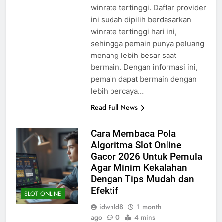
winrate tertinggi. Daftar provider
ini sudah dipilih berdasarkan
winrate tertinggi hari ini,
sehingga pemain punya peluang
menang lebih besar saat
bermain. Dengan informasi ini,
pemain dapat bermain dengan
lebih percaya…
Read Full News
Cara Membaca Pola
Algoritma Slot Online
Gacor 2026 Untuk Pemula
Agar Minim Kekalahan
Dengan Tips Mudah dan
Efektif
SLOT ONLINE
idwnld8
1 month
ago
0
4 mins