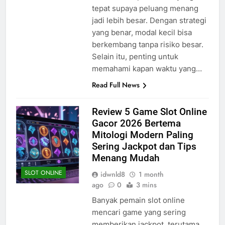
tepat supaya peluang menang
jadi lebih besar. Dengan strategi
yang benar, modal kecil bisa
berkembang tanpa risiko besar.
Selain itu, penting untuk
memahami kapan waktu yang…
Read Full News
Review 5 Game Slot Online
Gacor 2026 Bertema
Mitologi Modern Paling
Sering Jackpot dan Tips
Menang Mudah
SLOT ONLINE
idwnld8
1 month
ago
0
3 mins
Banyak pemain slot online
mencari game yang sering
memberikan jackpot, terutama