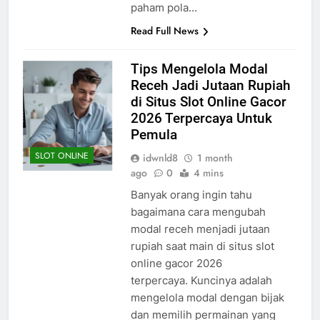
paham pola…
Read Full News
Tips Mengelola Modal
Receh Jadi Jutaan Rupiah
di Situs Slot Online Gacor
2026 Terpercaya Untuk
Pemula
SLOT ONLINE
idwnld8
1 month
ago
0
4 mins
Banyak orang ingin tahu
bagaimana cara mengubah
modal receh menjadi jutaan
rupiah saat main di situs slot
online gacor 2026
terpercaya. Kuncinya adalah
mengelola modal dengan bijak
dan memilih permainan yang