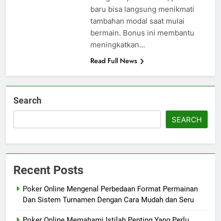
baru bisa langsung menikmati
tambahan modal saat mulai
bermain. Bonus ini membantu
meningkatkan…
Read Full News
Search
SEARCH
Recent Posts
Poker Online Mengenal Perbedaan Format Permainan
Dan Sistem Turnamen Dengan Cara Mudah dan Seru
Poker Online Memahami Istilah Penting Yang Perlu