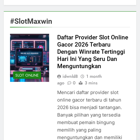
#SlotMaxwin
Daftar Provider Slot Online
Gacor 2026 Terbaru
Dengan Winrate Tertinggi
Hari Ini Yang Seru Dan
Menguntungkan
SLOT ONLINE
idwnld8
1 month
ago
0
3 mins
Mencari daftar provider slot
online gacor terbaru di tahun
2026 bisa menjadi tantangan.
Banyak pilihan yang tersedia
membuat pemain bingung
memilih yang paling
menguntungkan dan memiliki