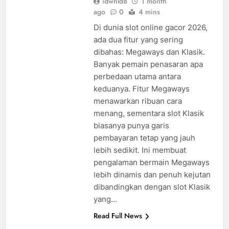
idwnld8
1 month
ago
0
4 mins
Di dunia slot online gacor 2026,
ada dua fitur yang sering
dibahas: Megaways dan Klasik.
Banyak pemain penasaran apa
perbedaan utama antara
keduanya. Fitur Megaways
menawarkan ribuan cara
menang, sementara slot Klasik
biasanya punya garis
pembayaran tetap yang jauh
lebih sedikit. Ini membuat
pengalaman bermain Megaways
lebih dinamis dan penuh kejutan
dibandingkan dengan slot Klasik
yang…
Read Full News