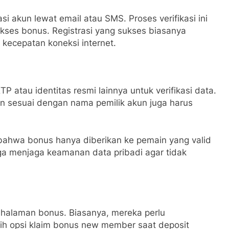
si akun lewat email atau SMS. Proses verifikasi ini
ses bonus. Registrasi yang sukses biasanya
kecepatan koneksi internet.
 atau identitas resmi lainnya untuk verifikasi data.
dan sesuai dengan nama pemilik akun juga harus
bahwa bonus hanya diberikan ke pemain yang valid
ga menjaga keamanan data pribadi agar tidak
 halaman bonus. Biasanya, mereka perlu
h opsi klaim bonus new member saat deposit