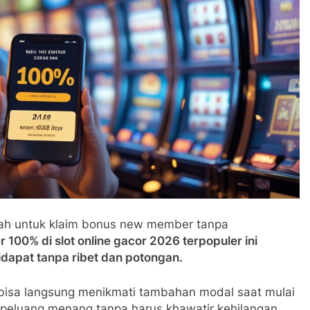
dah untuk klaim bonus new member tanpa
00% di slot online gacor 2026 terpopuler ini
idapat tanpa ribet dan potongan.
 bisa langsung menikmati tambahan modal saat mulai
peluang menang tanpa harus khawatir kehilangan