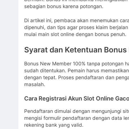
sebagian bonus karena potongan.
Di artikel ini, pembaca akan menemukan cara
dipenuhi, dan tips agar proses klaim berjalan
mulai main slot online dengan bonus penuh.
Syarat dan Ketentuan Bonu
Bonus New Member 100% tanpa potongan han
sudah ditentukan. Pemain harus memastikan 
dengan tepat. Proses pendaftaran dan penga
masalah.
Cara Registrasi Akun Slot Online Gac
Pendaftaran dimulai dengan mengunjungi situ
mengisi formulir pendaftaran dengan data le
rekening bank yang valid.