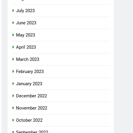
July 2023
June 2023
May 2023
April 2023
March 2023
February 2023
January 2023
December 2022
November 2022
October 2022
September 2022