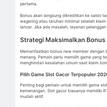
pertama.
Bonus akan langsung dikreditkan ke saldo 
wagering atau taruhan minimal setelah kla
lancar. Jika ada masalah, layanan pelangga
Strategi Maksimalkan Bonus 
Memanfaatkan bonus new member dengan bai
menang. Pemain perlu memilih game yang tep
menghindari kesalahan umum saat klaim bon
Pilih Game Slot Gacor Terpopuler 202
Penting bagi pemain untuk memilih game slo
kemenangan. Slot gacor biasanya memiliki RTP
mudah aktif.