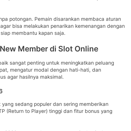
tanpa potongan. Pemain disarankan membaca aturan
im agar bisa melakukan penarikan kemenangan dengan
n siap membantu kapan saja.
New Member di Slot Online
k sangat penting untuk meningkatkan peluang
at, mengatur modal dengan hati-hati, dan
us agar hasilnya maksimal.
6
t yang sedang populer dan sering memberikan
 (Return to Player) tinggi dan fitur bonus yang