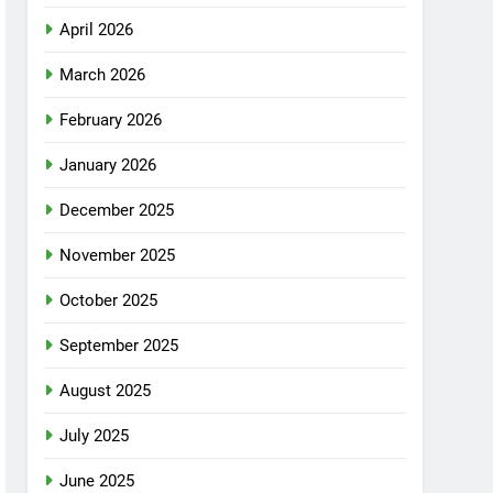
April 2026
March 2026
February 2026
January 2026
December 2025
November 2025
October 2025
September 2025
August 2025
July 2025
June 2025