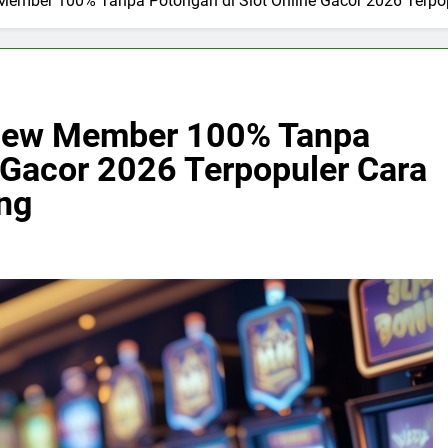
ember 100% Tanpa Potongan di Slot Online Gacor 2026 Terp
New Member 100% Tanpa
 Gacor 2026 Terpopuler Cara
ng