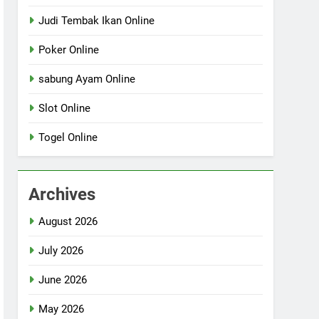
Judi Tembak Ikan Online
Poker Online
sabung Ayam Online
Slot Online
Togel Online
Archives
August 2026
July 2026
June 2026
May 2026