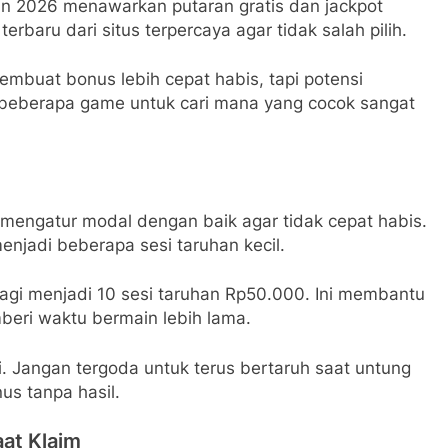
un 2026 menawarkan putaran gratis dan jackpot
terbaru dari situs terpercaya agar tidak salah pilih.
mbuat bonus lebih cepat habis, tapi potensi
 beberapa game untuk cari mana yang cocok sangat
mengatur modal dengan baik agar tidak cepat habis.
jadi beberapa sesi taruhan kecil.
bagi menjadi 10 sesi taruhan Rp50.000. Ini membantu
beri waktu bermain lebih lama.
. Jangan tergoda untuk terus bertaruh saat untung
us tanpa hasil.
at Klaim