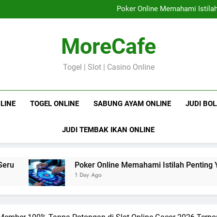
Poker Online Mengenal Perbed
Poker Online Memahami Istilah
Poker Online Mengenal 
Poker Online Informasi L
Poker Online Mengenal Perbed
MoreCafe
Poker Online Memahami Istilah
Poker Online Mengenal 
Poker Online Informasi L
Togel | Slot | Casino Online
LINE
TOGEL ONLINE
SABUNG AYAM ONLINE
JUDI BOL
JUDI TEMBAK IKAN ONLINE
Poker Online Memahami Istilah Penting Yang Perlu Diketa
1 Day Ago