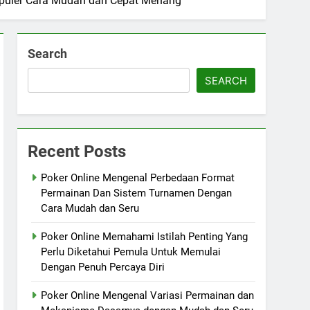
opuler Cara Mudah dan Cepat Menang
Search
SEARCH
Recent Posts
Poker Online Mengenal Perbedaan Format
Permainan Dan Sistem Turnamen Dengan
Cara Mudah dan Seru
Poker Online Memahami Istilah Penting Yang
Perlu Diketahui Pemula Untuk Memulai
Dengan Penuh Percaya Diri
Poker Online Mengenal Variasi Permainan dan