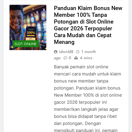
Panduan Klaim Bonus New
Member 100% Tanpa
Potongan di Slot Online
Gacor 2026 Terpopuler
Cara Mudah dan Cepat
Menang
SLOT ONLINE
idwnld8
1 month
ago
0
4 mins
Banyak pemain slot online
mencari cara mudah untuk klaim
bonus new member tanpa
potongan. Panduan klaim bonus
New Member 100% di slot online
gacor 2026 terpopuler ini
memberikan langkah jelas agar
bonus bisa didapat tanpa ribet
dan potongan. Dengan
mengikuti panduan ini, pemain