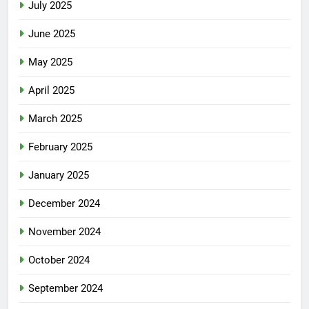
July 2025
June 2025
May 2025
April 2025
March 2025
February 2025
January 2025
December 2024
November 2024
October 2024
September 2024