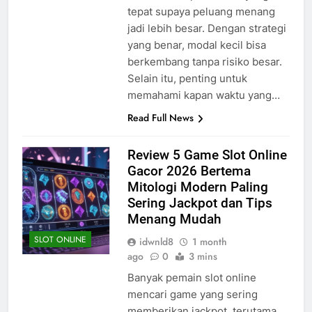
tepat supaya peluang menang
jadi lebih besar. Dengan strategi
yang benar, modal kecil bisa
berkembang tanpa risiko besar.
Selain itu, penting untuk
memahami kapan waktu yang…
Read Full News
Review 5 Game Slot Online
Gacor 2026 Bertema
Mitologi Modern Paling
Sering Jackpot dan Tips
Menang Mudah
SLOT ONLINE
idwnld8
1 month
ago
0
3 mins
Banyak pemain slot online
mencari game yang sering
memberikan jackpot, terutama