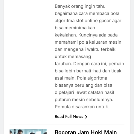
Banyak orang ingin tahu
bagaimana cara membaca pola
algoritma slot online gacor agar
bisa meminimalkan
kekalahan. Kuncinya ada pada
memahami pola keluaran mesin
dan mengenali waktu terbaik
untuk memasang
taruhan. Dengan cara ini, pemain
bisa lebih berhati-hati dan tidak
asal main. Pola algoritma
biasanya berulang dan bisa
dipelajari lewat catatan hasil
putaran mesin sebelumnya.
Pemula disarankan untuk…
Read Full News
Bocoran Jam Hoki Main