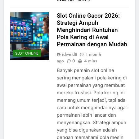
Slot Online Gacor 2026:
Strategi Ampuh
Menghindari Runtuhan
Pola Kering di Awal
Permainan dengan Mudah
SLOT ONLINE
idwnld8
1 month
ago
0
4 mins
Banyak pemain slot online
sering mengalami pola kering di
awal permainan yang membuat
mereka frustasi. Pola kering ini
memang umum terjadi, tapi ada
cara untuk menghindarinya agar
permainan lebih lancar dan
menyenangkan. Strategi ampuh
yang bisa digunakan adalah
dengan memahami pola mesin