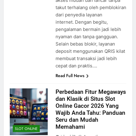
akses mudah dan lancar tanpa
takut terhalang oleh pemblokiran
dari penyedia layanan
internet. Dengan begitu,
pengalaman bermain jadi lebih
nyaman dan tanpa gangguan.
Selain bebas blokir, layanan
deposit menggunakan QRIS kilat
membuat transaksi jadi lebih
cepat dan praktis….
Read Full News
Perbedaan Fitur Megaways
dan Klasik di Situs Slot
Online Gacor 2026 Yang
Wajib Anda Tahu: Panduan
Seru dan Mudah
Memahami
SLOT ONLINE