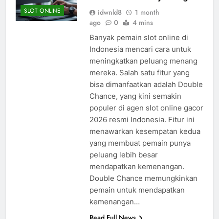
SLOT ONLINE
idwnld8
1 month
ago
0
4 mins
Banyak pemain slot online di
Indonesia mencari cara untuk
meningkatkan peluang menang
mereka. Salah satu fitur yang
bisa dimanfaatkan adalah Double
Chance, yang kini semakin
populer di agen slot online gacor
2026 resmi Indonesia. Fitur ini
menawarkan kesempatan kedua
yang membuat pemain punya
peluang lebih besar
mendapatkan kemenangan.
Double Chance memungkinkan
pemain untuk mendapatkan
kemenangan…
Read Full News