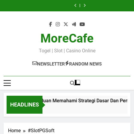
Skip
Variasi
Memahami
Perbedaan
Istilah
Variasi
Memahami
Perbedaan
Memahami
Mengenal
Permainan
Strategi
Format
Penting
Permainan
Strategi
Format
Istilah
Variasi
to
dan
Dasar
Permainan
Yang
dan
Dasar
Permainan
Penting
Permainan
content
Mekanisme
Dan
Dan
Perlu
Mekanisme
Dan
Dan
Yang
dan
Dasarnya
Pengelolaan
Sistem
Diketahui
Dasarnya
Pengelolaan
Sistem
Perlu
Mekanisme
dengan
Risiko
Turnamen
Pemula
dengan
Risiko
Turnamen
Diketahui
Dasarnya
Mudah
Untuk
Dengan
Untuk
Mudah
Untuk
Dengan
Pemula
dengan
MoreCafe
dan
Pemula
Cara
Memulai
dan
Pemula
Cara
Untuk
Mudah
Seru
Seru
Mudah
Dengan
Seru
Seru
Mudah
Memulai
dan
dan
Penuh
dan
Dengan
Seru
Togel | Slot | Casino Online
Seru
Percaya
Seru
Penuh
Diri
Percaya
Diri
NEWSLETTER
RANDOM NEWS
ker Online Panduan Memahami Strategi Dasar Dan Pengelolaa
HEADLINES
 Hours Ago
Home
#SlotPGSoft