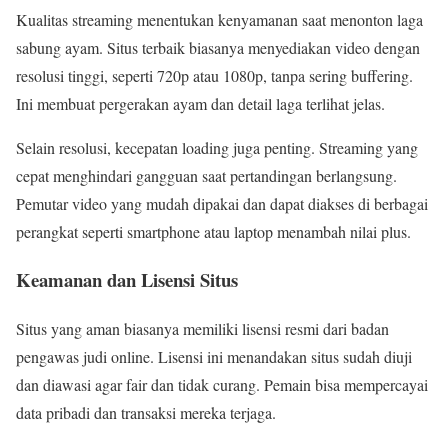
Kualitas streaming menentukan kenyamanan saat menonton laga
sabung ayam. Situs terbaik biasanya menyediakan video dengan
resolusi tinggi, seperti 720p atau 1080p, tanpa sering buffering.
Ini membuat pergerakan ayam dan detail laga terlihat jelas.
Selain resolusi, kecepatan loading juga penting. Streaming yang
cepat menghindari gangguan saat pertandingan berlangsung.
Pemutar video yang mudah dipakai dan dapat diakses di berbagai
perangkat seperti smartphone atau laptop menambah nilai plus.
Keamanan dan Lisensi Situs
Situs yang aman biasanya memiliki lisensi resmi dari badan
pengawas judi online. Lisensi ini menandakan situs sudah diuji
dan diawasi agar fair dan tidak curang. Pemain bisa mempercayai
data pribadi dan transaksi mereka terjaga.