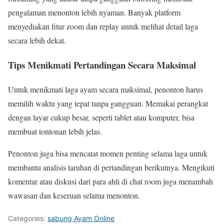
pengalaman menonton lebih nyaman. Banyak platform
menyediakan fitur zoom dan replay untuk melihat detail laga
secara lebih dekat.
Tips Menikmati Pertandingan Secara Maksimal
Untuk menikmati laga ayam secara maksimal, penonton harus
memilih waktu yang tepat tanpa gangguan. Memakai perangkat
dengan layar cukup besar, seperti tablet atau komputer, bisa
membuat tontonan lebih jelas.
Penonton juga bisa mencatat momen penting selama laga untuk
membantu analisis taruhan di pertandingan berikutnya. Mengikuti
komentar atau diskusi dari para ahli di chat room juga menambah
wawasan dan keseruan selama menonton.
Categories:
sabung Ayam Online