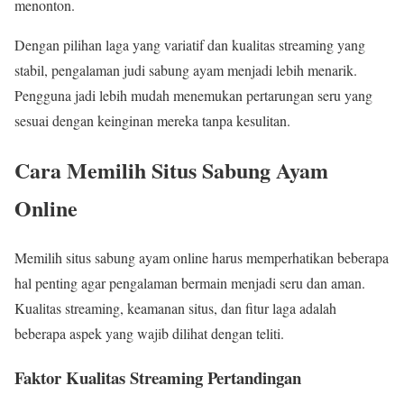
menonton.
Dengan pilihan laga yang variatif dan kualitas streaming yang
stabil, pengalaman judi sabung ayam menjadi lebih menarik.
Pengguna jadi lebih mudah menemukan pertarungan seru yang
sesuai dengan keinginan mereka tanpa kesulitan.
Cara Memilih Situs Sabung Ayam
Online
Memilih situs sabung ayam online harus memperhatikan beberapa
hal penting agar pengalaman bermain menjadi seru dan aman.
Kualitas streaming, keamanan situs, dan fitur laga adalah
beberapa aspek yang wajib dilihat dengan teliti.
Faktor Kualitas Streaming Pertandingan