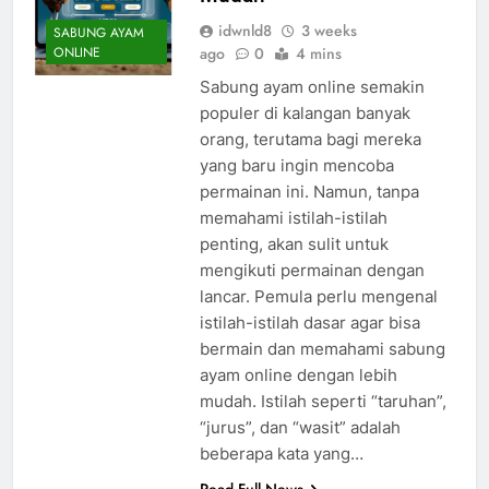
idwnld8
3 weeks
SABUNG AYAM
ONLINE
ago
0
4 mins
Sabung ayam online semakin
populer di kalangan banyak
orang, terutama bagi mereka
yang baru ingin mencoba
permainan ini. Namun, tanpa
memahami istilah-istilah
penting, akan sulit untuk
mengikuti permainan dengan
lancar. Pemula perlu mengenal
istilah-istilah dasar agar bisa
bermain dan memahami sabung
ayam online dengan lebih
mudah. Istilah seperti “taruhan”,
“jurus”, dan “wasit” adalah
beberapa kata yang…