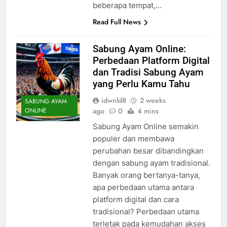
beberapa tempat,…
Read Full News
Sabung Ayam Online:
Perbedaan Platform Digital
dan Tradisi Sabung Ayam
yang Perlu Kamu Tahu
idwnld8
2 weeks
SABUNG AYAM
ONLINE
ago
0
4 mins
Sabung Ayam Online semakin
populer dan membawa
perubahan besar dibandingkan
dengan sabung ayam tradisional.
Banyak orang bertanya-tanya,
apa perbedaan utama antara
platform digital dan cara
tradisional? Perbedaan utama
terletak pada kemudahan akses