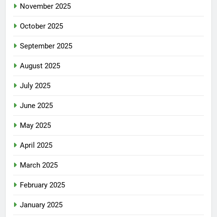
November 2025
October 2025
September 2025
August 2025
July 2025
June 2025
May 2025
April 2025
March 2025
February 2025
January 2025