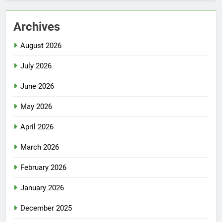
Archives
August 2026
July 2026
June 2026
May 2026
April 2026
March 2026
February 2026
January 2026
December 2025