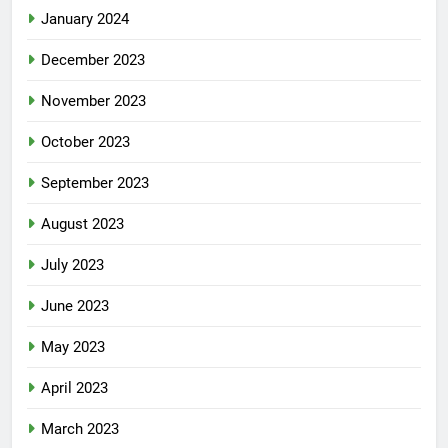
January 2024
December 2023
November 2023
October 2023
September 2023
August 2023
July 2023
June 2023
May 2023
April 2023
March 2023