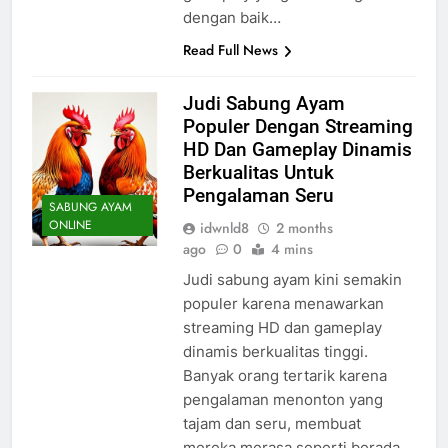
dengan baik…
Read Full News
Judi Sabung Ayam
Populer Dengan Streaming
HD Dan Gameplay Dinamis
Berkualitas Untuk
Pengalaman Seru
SABUNG AYAM
ONLINE
idwnld8
2 months
ago
0
4 mins
Judi sabung ayam kini semakin
populer karena menawarkan
streaming HD dan gameplay
dinamis berkualitas tinggi.
Banyak orang tertarik karena
pengalaman menonton yang
tajam dan seru, membuat
mereka merasa seperti berada