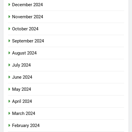
December 2024
November 2024
October 2024
September 2024
August 2024
July 2024
June 2024
May 2024
April 2024
March 2024
February 2024