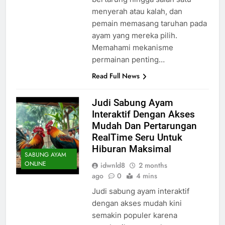
menyerah atau kalah, dan
pemain memasang taruhan pada
ayam yang mereka pilih.
Memahami mekanisme
permainan penting…
Read Full News
Judi Sabung Ayam
Interaktif Dengan Akses
Mudah Dan Pertarungan
RealTime Seru Untuk
Hiburan Maksimal
SABUNG AYAM
ONLINE
idwnld8
2 months
ago
0
4 mins
Judi sabung ayam interaktif
dengan akses mudah kini
semakin populer karena