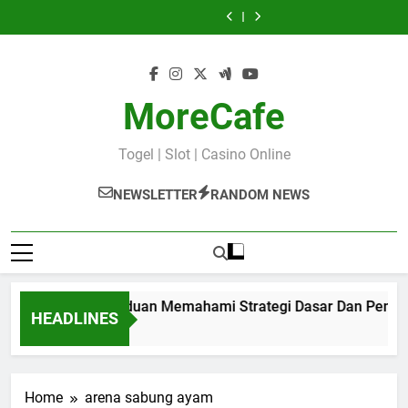
Skip
Variasi
Memahami
Perbedaan
Istilah
Variasi
Memahami
Perbedaan
Memahami
Mengenal
Permainan
Strategi
Format
Penting
Permainan
Strategi
Format
Istilah
Variasi
to
dan
Dasar
Permainan
Yang
dan
Dasar
Permainan
Penting
Permainan
content
Mekanisme
Dan
Dan
Perlu
Mekanisme
Dan
Dan
Yang
dan
Dasarnya
Pengelolaan
Sistem
Diketahui
Dasarnya
Pengelolaan
Sistem
Perlu
Mekanisme
dengan
Risiko
Turnamen
Pemula
dengan
Risiko
Turnamen
Diketahui
Dasarnya
Mudah
Untuk
Dengan
Untuk
Mudah
Untuk
Dengan
Pemula
dengan
MoreCafe
dan
Pemula
Cara
Memulai
dan
Pemula
Cara
Untuk
Mudah
Seru
Seru
Mudah
Dengan
Seru
Seru
Mudah
Memulai
dan
dan
Penuh
dan
Dengan
Seru
Togel | Slot | Casino Online
Seru
Percaya
Seru
Penuh
Diri
Percaya
Diri
NEWSLETTER
RANDOM NEWS
oker Online Panduan Memahami Strategi Dasar Dan Pengelola
HEADLINES
 Hours Ago
Home
arena sabung ayam