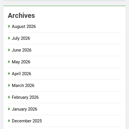
Archives
August 2026
July 2026
June 2026
May 2026
April 2026
March 2026
February 2026
January 2026
December 2025