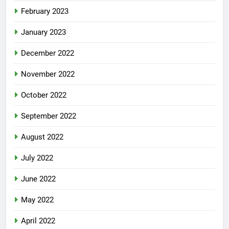
February 2023
January 2023
December 2022
November 2022
October 2022
September 2022
August 2022
July 2022
June 2022
May 2022
April 2022