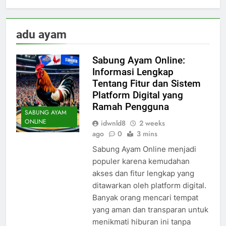
adu ayam
Sabung Ayam Online:
Informasi Lengkap
Tentang Fitur dan Sistem
Platform Digital yang
Ramah Pengguna
SABUNG AYAM
ONLINE
idwnld8
2 weeks
ago
0
3 mins
Sabung Ayam Online menjadi
populer karena kemudahan
akses dan fitur lengkap yang
ditawarkan oleh platform digital.
Banyak orang mencari tempat
yang aman dan transparan untuk
menikmati hiburan ini tanpa