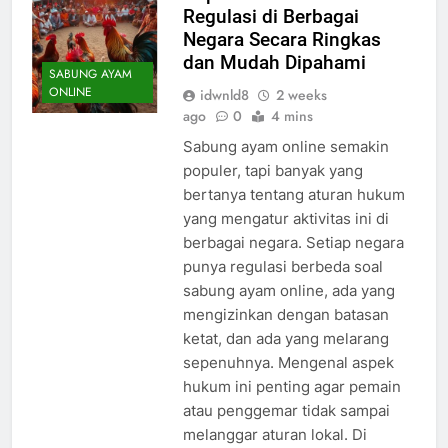
Regulasi di Berbagai
Negara Secara Ringkas
dan Mudah Dipahami
SABUNG AYAM
ONLINE
idwnld8
2 weeks
ago
0
4 mins
Sabung ayam online semakin
populer, tapi banyak yang
bertanya tentang aturan hukum
yang mengatur aktivitas ini di
berbagai negara. Setiap negara
punya regulasi berbeda soal
sabung ayam online, ada yang
mengizinkan dengan batasan
ketat, dan ada yang melarang
sepenuhnya. Mengenal aspek
hukum ini penting agar pemain
atau penggemar tidak sampai
melanggar aturan lokal. Di