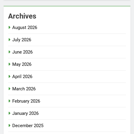
Archives
August 2026
July 2026
June 2026
May 2026
April 2026
March 2026
February 2026
January 2026
December 2025