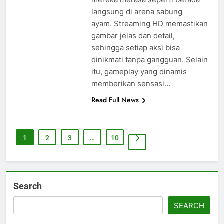
langsung di arena sabung
ayam. Streaming HD memastikan
gambar jelas dan detail,
sehingga setiap aksi bisa
dinikmati tanpa gangguan. Selain
itu, gameplay yang dinamis
memberikan sensasi…
Read Full News
1
2
3
…
10
Search
SEARCH