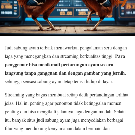
Judi sabung ayam terbaik menawarkan pengalaman seru dengan
Para
laga yang menegangkan dan streaming berkualitas tinggi.
penggemar bisa menikmati pertarungan ayam secara
langsung tanpa gangguan dan dengan gambar yang jernih
,
sehingga sensasi sabung ayam tetap terasa hidup di layar.
Streaming yang bagus membuat setiap detik pertandingan terlihat
jelas. Hal ini penting agar penonton tidak ketinggalan momen
penting dan bisa mengikuti jalannya laga dengan mudah. Selain
itu, banyak situs judi sabung ayam juga menyediakan berbagai
fitur yang mendukung kenyamanan dalam bermain dan