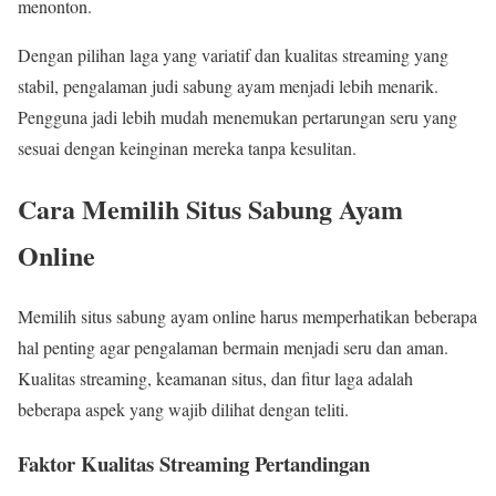
menonton.
Dengan pilihan laga yang variatif dan kualitas streaming yang
stabil, pengalaman judi sabung ayam menjadi lebih menarik.
Pengguna jadi lebih mudah menemukan pertarungan seru yang
sesuai dengan keinginan mereka tanpa kesulitan.
Cara Memilih Situs Sabung Ayam
Online
Memilih situs sabung ayam online harus memperhatikan beberapa
hal penting agar pengalaman bermain menjadi seru dan aman.
Kualitas streaming, keamanan situs, dan fitur laga adalah
beberapa aspek yang wajib dilihat dengan teliti.
Faktor Kualitas Streaming Pertandingan