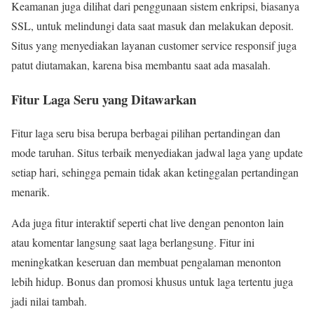
Keamanan juga dilihat dari penggunaan sistem enkripsi, biasanya
SSL, untuk melindungi data saat masuk dan melakukan deposit.
Situs yang menyediakan layanan customer service responsif juga
patut diutamakan, karena bisa membantu saat ada masalah.
Fitur Laga Seru yang Ditawarkan
Fitur laga seru bisa berupa berbagai pilihan pertandingan dan
mode taruhan. Situs terbaik menyediakan jadwal laga yang update
setiap hari, sehingga pemain tidak akan ketinggalan pertandingan
menarik.
Ada juga fitur interaktif seperti chat live dengan penonton lain
atau komentar langsung saat laga berlangsung. Fitur ini
meningkatkan keseruan dan membuat pengalaman menonton
lebih hidup. Bonus dan promosi khusus untuk laga tertentu juga
jadi nilai tambah.