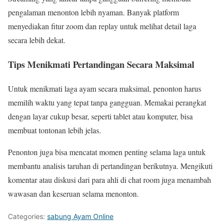
pengalaman menonton lebih nyaman. Banyak platform
menyediakan fitur zoom dan replay untuk melihat detail laga
secara lebih dekat.
Tips Menikmati Pertandingan Secara Maksimal
Untuk menikmati laga ayam secara maksimal, penonton harus
memilih waktu yang tepat tanpa gangguan. Memakai perangkat
dengan layar cukup besar, seperti tablet atau komputer, bisa
membuat tontonan lebih jelas.
Penonton juga bisa mencatat momen penting selama laga untuk
membantu analisis taruhan di pertandingan berikutnya. Mengikuti
komentar atau diskusi dari para ahli di chat room juga menambah
wawasan dan keseruan selama menonton.
Categories:
sabung Ayam Online