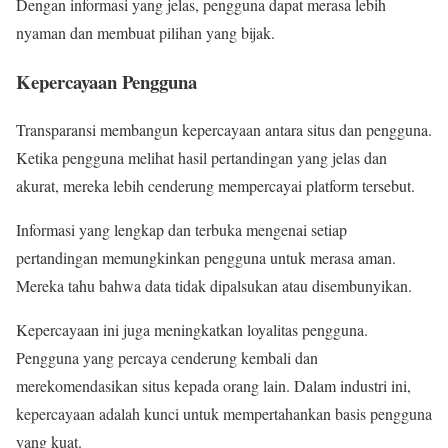
Dengan informasi yang jelas, pengguna dapat merasa lebih
nyaman dan membuat pilihan yang bijak.
Kepercayaan Pengguna
Transparansi membangun kepercayaan antara situs dan pengguna.
Ketika pengguna melihat hasil pertandingan yang jelas dan
akurat, mereka lebih cenderung mempercayai platform tersebut.
Informasi yang lengkap dan terbuka mengenai setiap
pertandingan memungkinkan pengguna untuk merasa aman.
Mereka tahu bahwa data tidak dipalsukan atau disembunyikan.
Kepercayaan ini juga meningkatkan loyalitas pengguna.
Pengguna yang percaya cenderung kembali dan
merekomendasikan situs kepada orang lain. Dalam industri ini,
kepercayaan adalah kunci untuk mempertahankan basis pengguna
yang kuat.