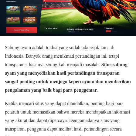
Sabung ayam adalah tradisi yang sudah ada sejak lama di
Indonesia. Banyak orang menikmati pertandingan ini, tetapi
Situs sabung
transparansi hasilnya sering kali menjadi masalah.
ayam yang menyediakan hasil pertandingan transparan
sangat penting untuk menjaga kepercayaan dan memberikan
pengalaman yang baik bagi para penggemar.
Ketika mencari situs yang dapat diandalkan, penting bagi para
petaruh untuk memastikan bahwa mereka mendapatkan informasi
yang akurat dan dapat dipercaya. Dengan adanya situs yang
transparan, pengguna dapat melihat hasil pertandingan secara