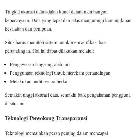
Tingkat akurasi data adalah kunci dalam membangun
kepercayaan. Data yang tepat dan jelas mengurangi kemungkinan
kesalahan dan penipuan.
Situs harus memiliki sistem untuk memverifikasi hasil
pertandingan. Hal ini dapat dilakukan melalui:
Pengawasan langsung oleh juri
Penggunaan teknologi untuk merekam pertandingan
Melakukan audit secara berkala
Semakin tinggi akurasi data, semakin baik pengalaman pengguna
di situs ini.
Teknologi Penyokong Transparansi
Teknologi memainkan peran penting dalam mencapai