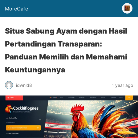
MoreCafe
Situs Sabung Ayam dengan Hasil
Pertandingan Transparan:
Panduan Memilih dan Memahami
Keuntungannya
idwnld8
1 year ago