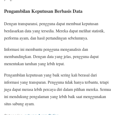
Pengambilan Keputusan Berbasis Data
Dengan transparansi, pengguna dapat membuat keputusan
berdasarkan data yang tersedia. Mereka dapat melihat statistik,
performa ayam, dan hasil pertandingan sebelumnya.
Informasi ini membantu pengguna menganalisis dan
membandingkan. Dengan data yang jelas, pengguna dapat
menentukan taruhan yang lebih tepat.
Pengambilan keputusan yang baik sering kali berasal dari
informasi yang transparan. Pengguna tidak hanya terbantu, tetapi
juga dapat merasa lebih percaya diri dalam pilihan mereka. Semua
ini mendukung pengalaman yang lebih baik saat menggunakan
situs sabung ayam.