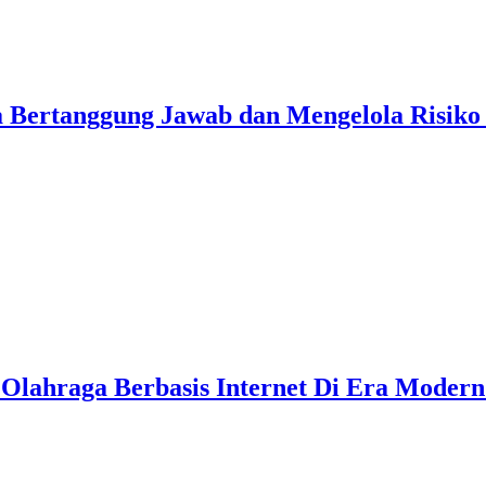
 Bertanggung Jawab dan Mengelola Risiko
 Olahraga Berbasis Internet Di Era Moder