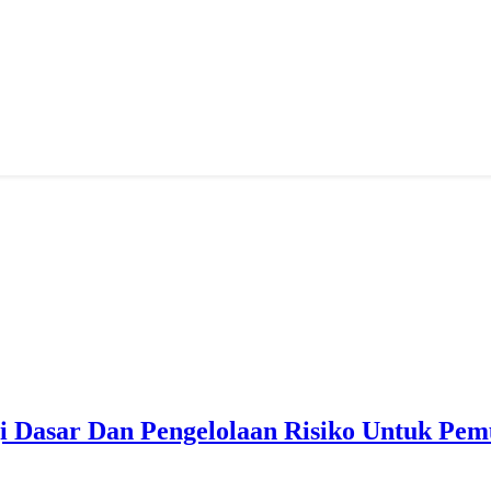
 Dasar Dan Pengelolaan Risiko Untuk Pem