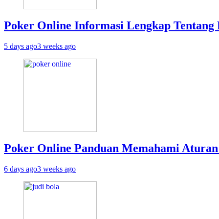
Poker Online Informasi Lengkap Tentang 
5 days ago
3 weeks ago
Poker Online Panduan Memahami Aturan 
6 days ago
3 weeks ago