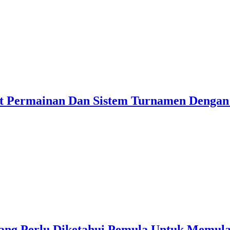
t Permainan Dan Sistem Turnamen Dengan
Yang Perlu Diketahui Pemula Untuk Memula