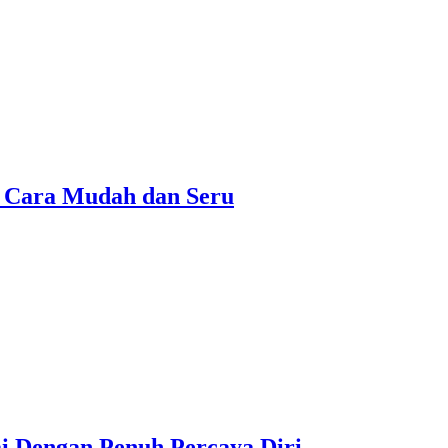
 Cara Mudah dan Seru
i Dengan Penuh Percaya Diri