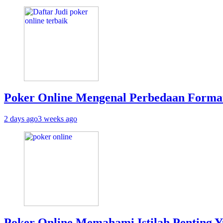
Poker Online Mengenal Perbedaan Forma
2 days ago
3 weeks ago
Poker Online Memahami Istilah Penting 