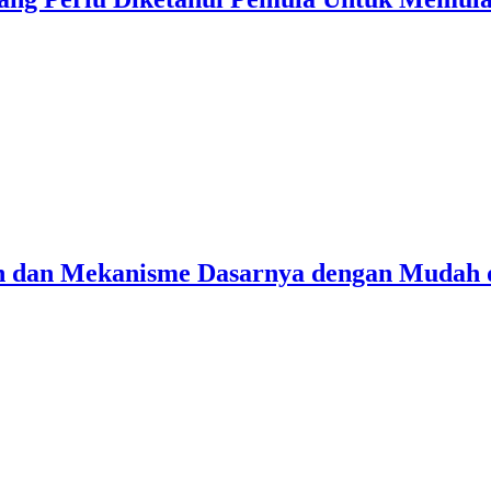
an dan Mekanisme Dasarnya dengan Mudah 