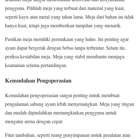
pengguna. Pilihlah meja yang terbuat dari material yang kuat,
seperti kayu atau metal yang tahan lama. Meja dari bahan ini tidak
hanya kuat, tetapi juga memberikan tampilan yang menarik.
Pastikan meja memiliki permukaan yang halus. Ini penting agar
ayam dapat bergerak dengan bebas tanpa terbentur. Selain itu,
periksa kestabilan meja. Meja yang stabil membantu menjaga
keamanan selama pertandingan.
Kemudahan Pengoperasian
Kemudahan pengoperasian sangat penting untuk membuat
pengalaman sabung ayam lebih menyenangkan. Meja yang ringan
dan mudah dipindahkan memungkinkan pengguna untuk
mengatur arena dengan cepat.
Fitur tambahan, seperti ruang penyimpanan untuk peralatan atau