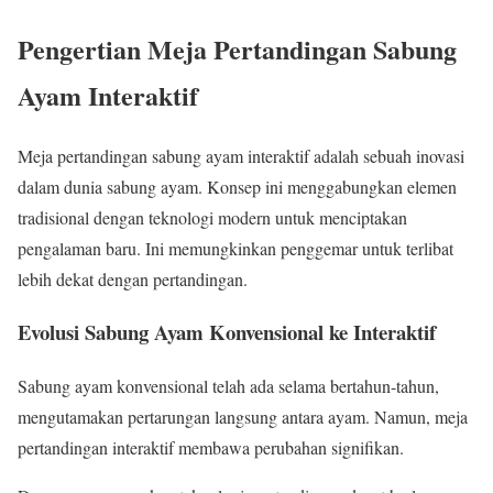
Pengertian Meja Pertandingan Sabung
Ayam Interaktif
Meja pertandingan sabung ayam interaktif adalah sebuah inovasi
dalam dunia sabung ayam. Konsep ini menggabungkan elemen
tradisional dengan teknologi modern untuk menciptakan
pengalaman baru. Ini memungkinkan penggemar untuk terlibat
lebih dekat dengan pertandingan.
Evolusi Sabung Ayam Konvensional ke Interaktif
Sabung ayam konvensional telah ada selama bertahun-tahun,
mengutamakan pertarungan langsung antara ayam. Namun, meja
pertandingan interaktif membawa perubahan signifikan.