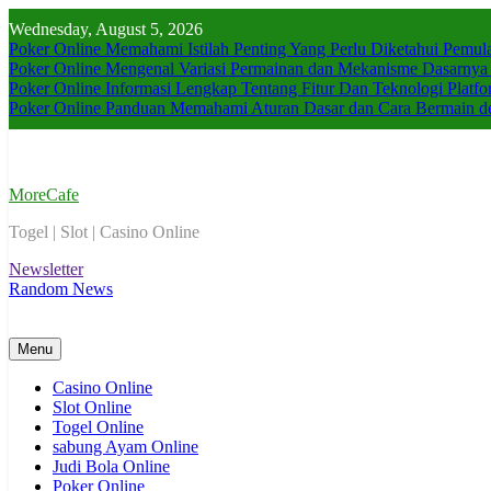
Skip
Wednesday, August 5, 2026
to
Poker Online Memahami Istilah Penting Yang Perlu Diketahui Pemu
content
Poker Online Mengenal Variasi Permainan dan Mekanisme Dasarnya
Poker Online Informasi Lengkap Tentang Fitur Dan Teknologi Platf
Poker Online Panduan Memahami Aturan Dasar dan Cara Bermain d
MoreCafe
Togel | Slot | Casino Online
Newsletter
Random News
Menu
Casino Online
Slot Online
Togel Online
sabung Ayam Online
Judi Bola Online
Poker Online