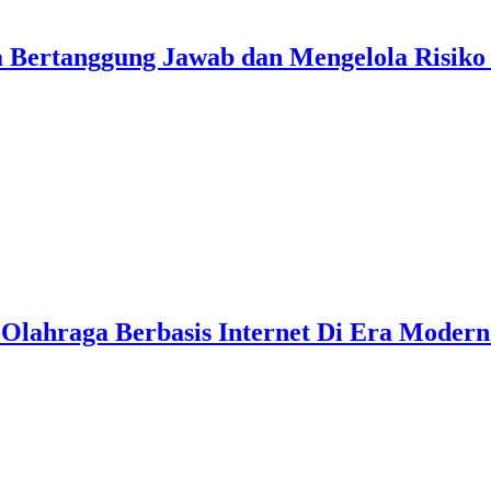
 Bertanggung Jawab dan Mengelola Risiko
 Olahraga Berbasis Internet Di Era Moder