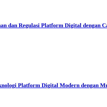
an dan Regulasi Platform Digital dengan 
knologi Platform Digital Modern dengan M