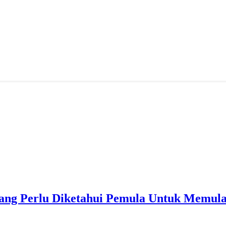
Yang Perlu Diketahui Pemula Untuk Memula