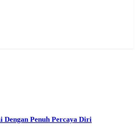
i Dengan Penuh Percaya Diri