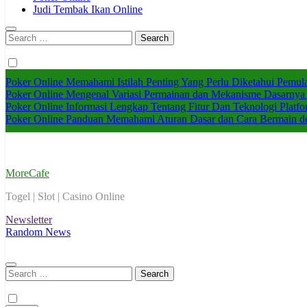
Judi Tembak Ikan Online
Search
for:
Poker Online Memahami Istilah Penting Yang Perlu Diketahui Pemu
Poker Online Mengenal Variasi Permainan dan Mekanisme Dasarnya
Poker Online Informasi Lengkap Tentang Fitur Dan Teknologi Platf
Poker Online Panduan Memahami Aturan Dasar dan Cara Bermain d
MoreCafe
Togel | Slot | Casino Online
Newsletter
Random News
Search
for: