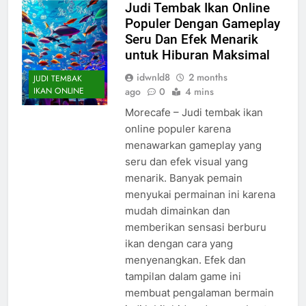
Judi Tembak Ikan Online
Populer Dengan Gameplay
Seru Dan Efek Menarik
untuk Hiburan Maksimal
idwnld8
2 months
JUDI TEMBAK
IKAN ONLINE
ago
0
4 mins
Morecafe – Judi tembak ikan
online populer karena
menawarkan gameplay yang
seru dan efek visual yang
menarik. Banyak pemain
menyukai permainan ini karena
mudah dimainkan dan
memberikan sensasi berburu
ikan dengan cara yang
menyenangkan. Efek dan
tampilan dalam game ini
membuat pengalaman bermain