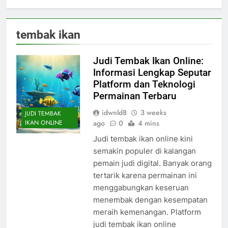
tembak ikan
Judi Tembak Ikan Online:
Informasi Lengkap Seputar
Platform dan Teknologi
Permainan Terbaru
idwnld8
3 weeks
JUDI TEMBAK
IKAN ONLINE
ago
0
4 mins
Judi tembak ikan online kini
semakin populer di kalangan
pemain judi digital. Banyak orang
tertarik karena permainan ini
menggabungkan keseruan
menembak dengan kesempatan
meraih kemenangan. Platform
judi tembak ikan online