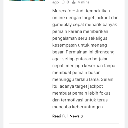
ago
0
4 mins
Morecafe – Judi tembak ikan
online dengan target jackpot dan
gameplay cepat menarik banyak
pemain karena memberikan
pengalaman seru sekaligus
kesempatan untuk menang
besar. Permainan ini dirancang
agar setiap putaran berjalan
cepat, menjaga keseruan tanpa
membuat pemain bosan
menunggu terlalu lama. Selain
itu, adanya target jackpot
membuat pemain lebih fokus
dan termotivasi untuk terus
mencoba keberuntungan…
Read Full News