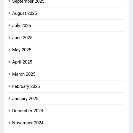
September 2025
August 2025
July 2025
June 2025
May 2025
April 2025
March 2025
February 2025
January 2025
December 2024
November 2024