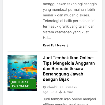
menggunakan teknologi canggih
yang membuat permainan lebih
menarik dan mudah diakses.
Teknologi di balik permainan ini
termasuk grafik yang tajam dan
sistem keamanan yang kuat.
Hal…
Read Full News
Judi Tembak Ikan Online:
Tips Mengelola Anggaran
dan Bermain Secara
Bertanggung Jawab
dengan Bijak
JUDI TEMBAK
IKAN ONLINE
idwnld8
3 weeks
ago
0
4 mins
Judi tembak ikan online menjadi
pilihan populer bagi banyak