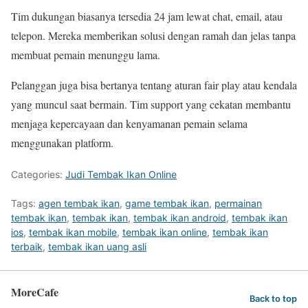
Tim dukungan biasanya tersedia 24 jam lewat chat, email, atau
telepon. Mereka memberikan solusi dengan ramah dan jelas tanpa
membuat pemain menunggu lama.
Pelanggan juga bisa bertanya tentang aturan fair play atau kendala
yang muncul saat bermain. Tim support yang cekatan membantu
menjaga kepercayaan dan kenyamanan pemain selama
menggunakan platform.
Categories:
Judi Tembak Ikan Online
Tags:
agen tembak ikan
,
game tembak ikan
,
permainan
tembak ikan
,
tembak ikan
,
tembak ikan android
,
tembak ikan
ios
,
tembak ikan mobile
,
tembak ikan online
,
tembak ikan
terbaik
,
tembak ikan uang asli
MoreCafe
Back to top