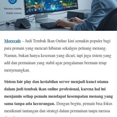
Morecafe
– Judi Tembak Ikan Online kini semakin populer bagi
para pemain yang mencari hiburan sekaligus peluang menang.
Namun, bukan hanya keseruan yang dicari, tapi juga sistem yang
adil dan permainan yang stabil agar pengalaman bermain tetap
menyenangkan.
Sistem fair play dan kestabilan server menjadi kunci utama
dalam judi tembak ikan online profesional, karena hal ini
menjamin setiap pemain mendapat kesempatan menang yang
sama tanpa ada kecurangan.
Dengan begitu, pemain bisa fokus
menikmati tantangan dan strategi dalam permainan tanpa merasa