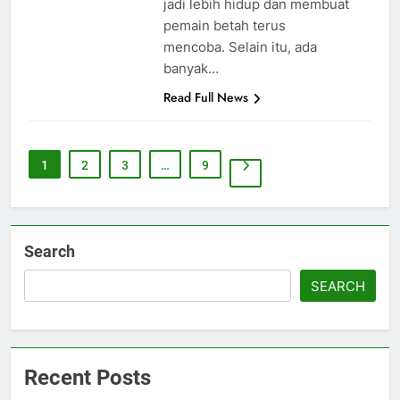
jadi lebih hidup dan membuat
pemain betah terus
mencoba. Selain itu, ada
banyak…
Read Full News
1
2
3
…
9
Search
SEARCH
Recent Posts