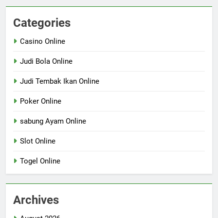
Categories
Casino Online
Judi Bola Online
Judi Tembak Ikan Online
Poker Online
sabung Ayam Online
Slot Online
Togel Online
Archives