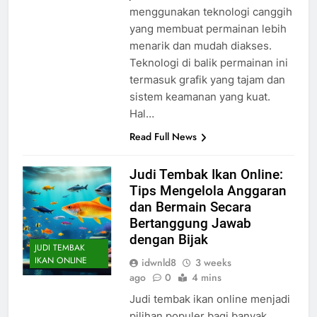
menggunakan teknologi canggih
yang membuat permainan lebih
menarik dan mudah diakses.
Teknologi di balik permainan ini
termasuk grafik yang tajam dan
sistem keamanan yang kuat.
Hal…
Read Full News
Judi Tembak Ikan Online:
Tips Mengelola Anggaran
dan Bermain Secara
Bertanggung Jawab
dengan Bijak
JUDI TEMBAK
IKAN ONLINE
idwnld8
3 weeks
ago
0
4 mins
Judi tembak ikan online menjadi
pilihan populer bagi banyak