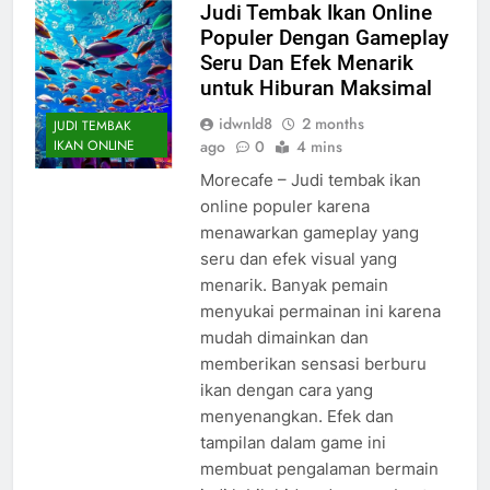
Judi Tembak Ikan Online
Populer Dengan Gameplay
Seru Dan Efek Menarik
untuk Hiburan Maksimal
idwnld8
2 months
JUDI TEMBAK
IKAN ONLINE
ago
0
4 mins
Morecafe – Judi tembak ikan
online populer karena
menawarkan gameplay yang
seru dan efek visual yang
menarik. Banyak pemain
menyukai permainan ini karena
mudah dimainkan dan
memberikan sensasi berburu
ikan dengan cara yang
menyenangkan. Efek dan
tampilan dalam game ini
membuat pengalaman bermain