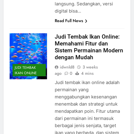
langsung. Sedangkan, versi
digital bisa…
Read Full News
Judi Tembak Ikan Online:
Memahami Fitur dan
Sistem Permainan Modern
dengan Mudah
idwnld8
3 weeks
JUDI TEMBAK
IKAN ONLINE
ago
0
4 mins
Judi tembak ikan online adalah
permainan yang
menggabungkan kesenangan
menembak dan strategi untuk
mendapatkan poin. Fitur utama
dari permainan ini termasuk
berbagai jenis senjata, target
ikan yang berbeda, dan sistem