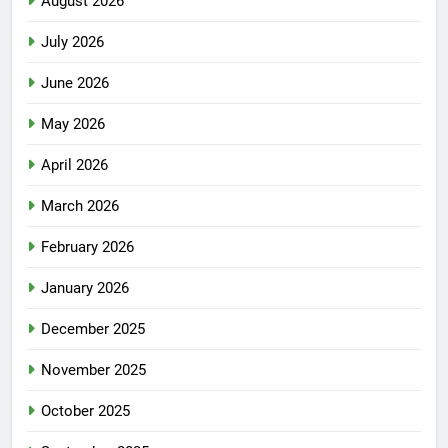
August 2026
July 2026
June 2026
May 2026
April 2026
March 2026
February 2026
January 2026
December 2025
November 2025
October 2025