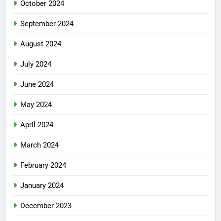
October 2024
September 2024
August 2024
July 2024
June 2024
May 2024
April 2024
March 2024
February 2024
January 2024
December 2023