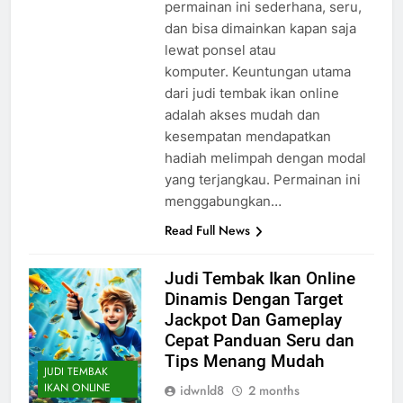
permainan ini sederhana, seru,
dan bisa dimainkan kapan saja
lewat ponsel atau
komputer. Keuntungan utama
dari judi tembak ikan online
adalah akses mudah dan
kesempatan mendapatkan
hadiah melimpah dengan modal
yang terjangkau. Permainan ini
menggabungkan…
Read Full News
Judi Tembak Ikan Online
Dinamis Dengan Target
Jackpot Dan Gameplay
Cepat Panduan Seru dan
Tips Menang Mudah
JUDI TEMBAK
IKAN ONLINE
idwnld8
2 months