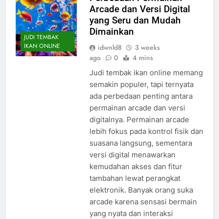
Arcade dan Versi Digital
yang Seru dan Mudah
Dimainkan
JUDI TEMBAK
IKAN ONLINE
idwnld8
3 weeks
ago
0
4 mins
Judi tembak ikan online memang
semakin populer, tapi ternyata
ada perbedaan penting antara
permainan arcade dan versi
digitalnya. Permainan arcade
lebih fokus pada kontrol fisik dan
suasana langsung, sementara
versi digital menawarkan
kemudahan akses dan fitur
tambahan lewat perangkat
elektronik. Banyak orang suka
arcade karena sensasi bermain
yang nyata dan interaksi