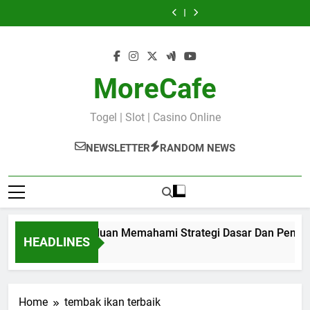
Skip
Variasi
Memahami
Perbedaan
Istilah
Variasi
Memahami
Perbedaan
Memahami
Mengenal
Permainan
Strategi
Format
Penting
Permainan
Strategi
Format
Istilah
Variasi
to
dan
Dasar
Permainan
Yang
dan
Dasar
Permainan
Penting
Permainan
content
Mekanisme
Dan
Dan
Perlu
Mekanisme
Dan
Dan
Yang
dan
Dasarnya
Pengelolaan
Sistem
Diketahui
Dasarnya
Pengelolaan
Sistem
Perlu
Mekanisme
dengan
Risiko
Turnamen
Pemula
dengan
Risiko
Turnamen
Diketahui
Dasarnya
Mudah
Untuk
Dengan
Untuk
Mudah
Untuk
Dengan
Pemula
dengan
MoreCafe
dan
Pemula
Cara
Memulai
dan
Pemula
Cara
Untuk
Mudah
Seru
Seru
Mudah
Dengan
Seru
Seru
Mudah
Memulai
dan
dan
Penuh
dan
Dengan
Seru
Togel | Slot | Casino Online
Seru
Percaya
Seru
Penuh
Diri
Percaya
Diri
NEWSLETTER
RANDOM NEWS
ker Online Panduan Memahami Strategi Dasar Dan Pengelolaa
HEADLINES
 Hours Ago
Home
tembak ikan terbaik