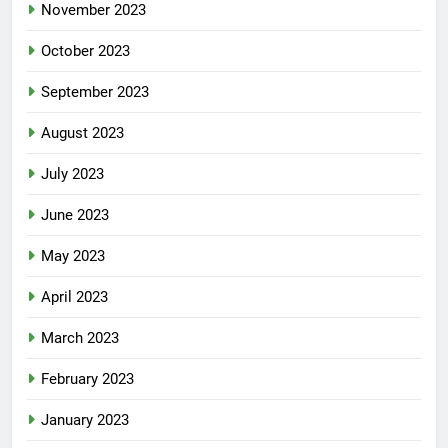
November 2023
October 2023
September 2023
August 2023
July 2023
June 2023
May 2023
April 2023
March 2023
February 2023
January 2023