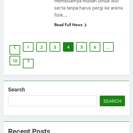
membuatnya mudah untuk ikut
serta tanpa harus pergi ke arena
fisik….
Read Full News
1
2
3
4
5
6
…
10
Search
SEARCH
Recent Posts