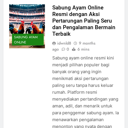
Sabung Ayam Online
Resmi dengan Aksi
Pertarungan Paling Seru
dan Pengalaman Bermain
Terbaik
SABUNG AYAM
ONLINE
idwnld8
9 months
ago
0
6 mins
Sabung ayam online resmi kini
menjadi pilihan populer bagi
banyak orang yang ingin
menikmati aksi pertarungan
paling seru tanpa harus keluar
rumah. Platform resmi
menyediakan pertandingan yang
aman, adil, dan menarik untuk
para penggemar sabung ayam. Ia
menawarkan pengalaman
menonton yang nyata dengan