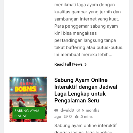
menikmati laga ayam dengan
kualitas gambar yang jernih dan
sambungan internet yang kuat.
Para penggemar sabung ayam
kini bisa mengakses
pertandingan langsung tanpa
takut buffering atau putus-putus.
Ini membuat mereka lebih…
Read Full News
Sabung Ayam Online
Interaktif dengan Jadwal
Laga Lengkap untuk
Pengalaman Seru
idwnld8
9 months
SABUNG AYAM
ONLINE
ago
0
5 mins
Sabung ayam online interaktif
dengan jadwal laga lengkap