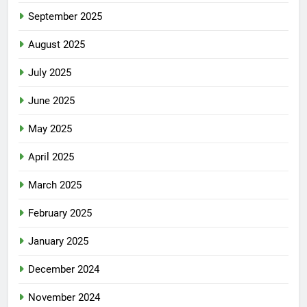
September 2025
August 2025
July 2025
June 2025
May 2025
April 2025
March 2025
February 2025
January 2025
December 2024
November 2024