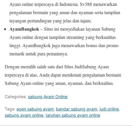
Ayam online terpercaya di Indonesia. Sv388 menawarkan
pengalaman bermain yang aman dan nyaman serta tampilan
tayangan pertandingan yang jelas dan tajam.
AyamBangkok
– Situs ini menyediakan layanan Sabung
Ayam online dengan tampilan streaming yang berkualitas
tinggi. AyamBangkok juga menawarkan bonus dan promo
menarik untuk para pemainnya.
Dengan memilih salah satu dari Situs JudiSabung Ayam
terpercaya di atas, Anda dapat menikmati pengalaman bermain
Sabung Ayam online yang aman, nyaman, dan berkualitas.
Categories:
sabung Ayam Online
Tags:
agen sabung ayam
,
bandar sabung ayam
,
judi online
,
sabung ayam online
,
taruhan sabung ayam online