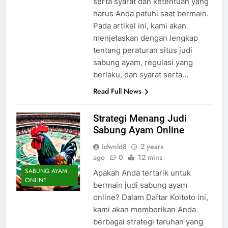
serta syarat dan ketentuan yang
harus Anda patuhi saat bermain.
Pada artikel ini, kami akan
menjelaskan dengan lengkap
tentang peraturan situs judi
sabung ayam, regulasi yang
berlaku, dan syarat serta…
Read Full News
Strategi Menang Judi
Sabung Ayam Online
idwnld8
2 years
ago
0
12 mins
SABUNG AYAM
Apakah Anda tertarik untuk
ONLINE
bermain judi sabung ayam
online? Dalam Daftar Koitoto ini,
kami akan memberikan Anda
berbagai strategi taruhan yang