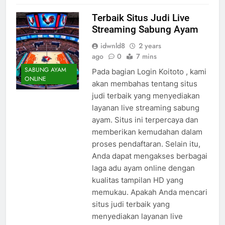
Terbaik Situs Judi Live
Streaming Sabung Ayam
idwnld8
2 years
ago
0
7 mins
SABUNG AYAM
Pada bagian Login Koitoto , kami
ONLINE
akan membahas tentang situs
judi terbaik yang menyediakan
layanan live streaming sabung
ayam. Situs ini terpercaya dan
memberikan kemudahan dalam
proses pendaftaran. Selain itu,
Anda dapat mengakses berbagai
laga adu ayam online dengan
kualitas tampilan HD yang
memukau. Apakah Anda mencari
situs judi terbaik yang
menyediakan layanan live