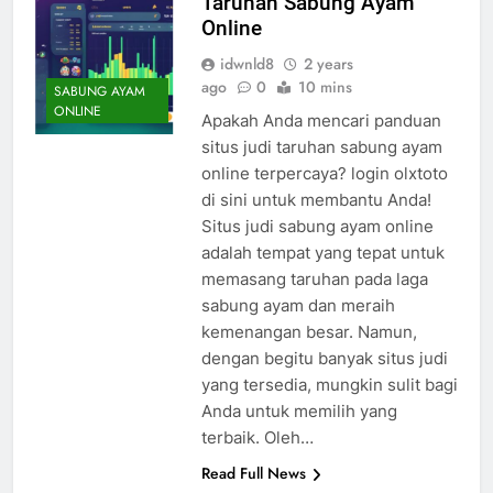
Taruhan Sabung Ayam
Online
idwnld8
2 years
ago
0
10 mins
SABUNG AYAM
ONLINE
Apakah Anda mencari panduan
situs judi taruhan sabung ayam
online terpercaya? login olxtoto
di sini untuk membantu Anda!
Situs judi sabung ayam online
adalah tempat yang tepat untuk
memasang taruhan pada laga
sabung ayam dan meraih
kemenangan besar. Namun,
dengan begitu banyak situs judi
yang tersedia, mungkin sulit bagi
Anda untuk memilih yang
terbaik. Oleh…
Read Full News