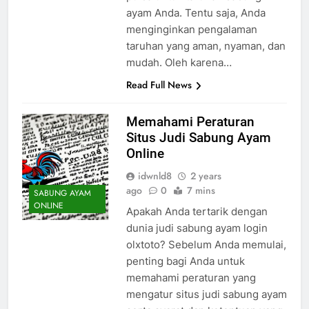
ayam Anda. Tentu saja, Anda
menginginkan pengalaman
taruhan yang aman, nyaman, dan
mudah. Oleh karena…
Read Full News
Memahami Peraturan
Situs Judi Sabung Ayam
Online
idwnld8
2 years
ago
0
7 mins
SABUNG AYAM
ONLINE
Apakah Anda tertarik dengan
dunia judi sabung ayam login
olxtoto? Sebelum Anda memulai,
penting bagi Anda untuk
memahami peraturan yang
mengatur situs judi sabung ayam