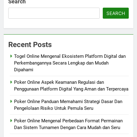
Search
SEARCH
Recent Posts
Togel Online Mengenal Ekosistem Platform Digital dan
Perkembangannya Secara Lengkap dan Mudah
Dipahami
Poker Online Aspek Keamanan Regulasi dan
Penggunaan Platform Digital Yang Aman dan Terpercaya
Poker Online Panduan Memahami Strategi Dasar Dan
Pengelolaan Risiko Untuk Pemula Seru
Poker Online Mengenal Perbedaan Format Permainan
Dan Sistem Turnamen Dengan Cara Mudah dan Seru