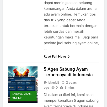
dapat meningkatkan peluang
kemenangan Anda dalam arena
adu ayam online. Temukan tips
dan trik yang dapat Anda
terapkan untuk bermain dengan
lebih cerdas dan meraih
keuntungan maksimal! Bagi para
pecinta judi sabung ayam online,
…
Read Full News
5 Agen Sabung Ayam
Terpercaya di Indonesia
idwnld8
2 years
ago
0
8 mins
SABUNG AYAM
Di dalam artikel ini, kami akan
ONLINE
memperkenalkan 5 agen sabung
ayam terpercaya di Indonesia.