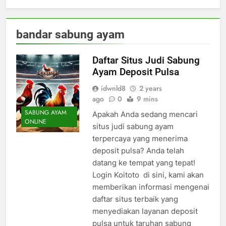
bandar sabung ayam
Daftar Situs Judi Sabung
Ayam Deposit Pulsa
idwnld8
2 years
ago
0
9 mins
SABUNG AYAM
Apakah Anda sedang mencari
ONLINE
situs judi sabung ayam
terpercaya yang menerima
deposit pulsa? Anda telah
datang ke tempat yang tepat!
Login Koitoto di sini, kami akan
memberikan informasi mengenai
daftar situs terbaik yang
menyediakan layanan deposit
pulsa untuk taruhan sabung