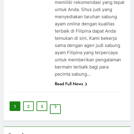
memiliki rekomendasi yang tepat
untuk Anda. Situs judi yang
menyediakan taruhan sabung
ayam online dengan kualitas
terbaik di Filipina dapat Anda
temukan di sini. Kami bekerja
sama dengan agen judi sabung
ayam Filipina yang terpercaya
untuk memberikan pengalaman
bermain terbaik bagi para
pecinta sabung…
Read Full News
1
2
3