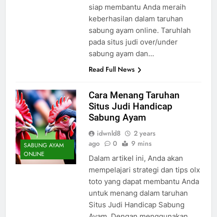
siap membantu Anda meraih
keberhasilan dalam taruhan
sabung ayam online. Taruhlah
pada situs judi over/under
sabung ayam dan…
Read Full News
Cara Menang Taruhan
Situs Judi Handicap
Sabung Ayam
idwnld8
2 years
ago
0
9 mins
SABUNG AYAM
ONLINE
Dalam artikel ini, Anda akan
mempelajari strategi dan tips olx
toto yang dapat membantu Anda
untuk menang dalam taruhan
Situs Judi Handicap Sabung
Ayam. Dengan menggunakan