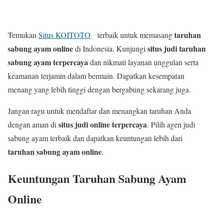
taruhan
Temukan
Situs KOITOTO
terbaik untuk memasang
sabung ayam online
situs judi taruhan
di Indonesia. Kunjungi
sabung ayam terpercaya
dan nikmati layanan unggulan serta
keamanan terjamin dalam bermain. Dapatkan kesempatan
menang yang lebih tinggi dengan bergabung sekarang juga.
Jangan ragu untuk mendaftar dan menangkan taruhan Anda
situs judi online terpercaya
dengan aman di
. Pilih agen judi
sabung ayam terbaik dan dapatkan keuntungan lebih dari
taruhan sabung ayam online
.
Keuntungan Taruhan Sabung Ayam
Online