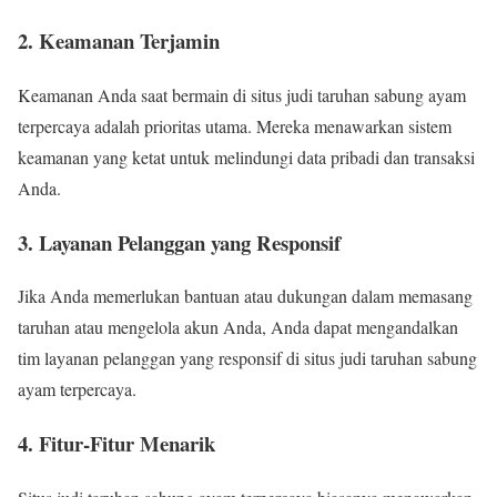
2. Keamanan Terjamin
Keamanan Anda saat bermain di situs judi taruhan sabung ayam
terpercaya adalah prioritas utama. Mereka menawarkan sistem
keamanan yang ketat untuk melindungi data pribadi dan transaksi
Anda.
3. Layanan Pelanggan yang Responsif
Jika Anda memerlukan bantuan atau dukungan dalam memasang
taruhan atau mengelola akun Anda, Anda dapat mengandalkan
tim layanan pelanggan yang responsif di situs judi taruhan sabung
ayam terpercaya.
4. Fitur-Fitur Menarik