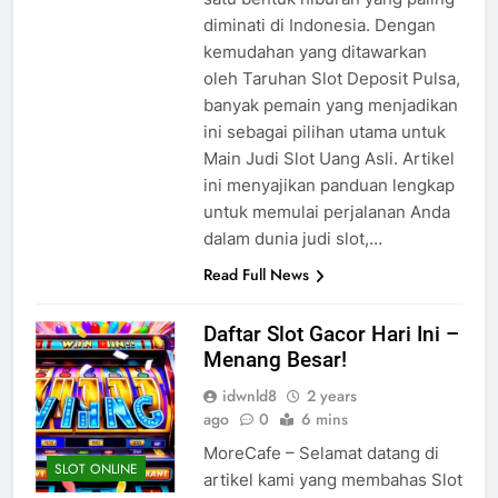
diminati di Indonesia. Dengan
kemudahan yang ditawarkan
oleh Taruhan Slot Deposit Pulsa,
banyak pemain yang menjadikan
ini sebagai pilihan utama untuk
Main Judi Slot Uang Asli. Artikel
ini menyajikan panduan lengkap
untuk memulai perjalanan Anda
dalam dunia judi slot,…
Read Full News
Daftar Slot Gacor Hari Ini –
Menang Besar!
idwnld8
2 years
ago
0
6 mins
MoreCafe – Selamat datang di
SLOT ONLINE
artikel kami yang membahas Slot