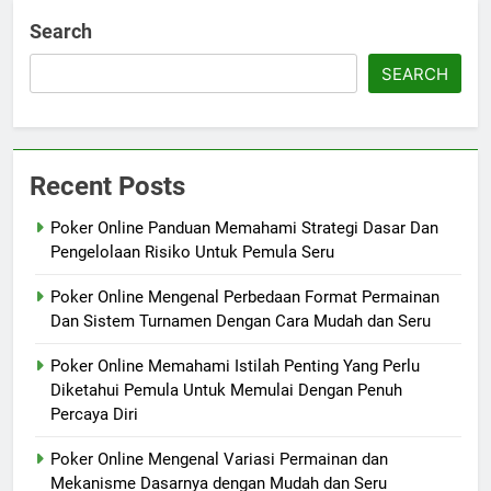
Search
SEARCH
Recent Posts
Poker Online Panduan Memahami Strategi Dasar Dan
Pengelolaan Risiko Untuk Pemula Seru
Poker Online Mengenal Perbedaan Format Permainan
Dan Sistem Turnamen Dengan Cara Mudah dan Seru
Poker Online Memahami Istilah Penting Yang Perlu
Diketahui Pemula Untuk Memulai Dengan Penuh
Percaya Diri
Poker Online Mengenal Variasi Permainan dan
Mekanisme Dasarnya dengan Mudah dan Seru