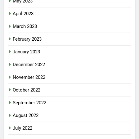
May 2023
April 2023
March 2023
February 2023
January 2023
December 2022
November 2022
October 2022
September 2022
August 2022
July 2022