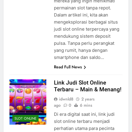
mereka yang ingin menikmati
permainan slot tanpa repot.
Dalam artikel ini, kita akan
mengeksplorasi berbagai situs
judi slot online terpercaya yang
mendukung sistem deposit
pulsa. Tanpa perlu perangkat
yang rumit, hanya dengan
smartphone dan saldo…
Read Full News
Link Judi Slot Online
Terbaru – Main & Menang!
idwnld8
2 years
ago
0
6 mins
Di era digital saat ini, link judi
SLOT ONLINE
slot online terbaru menjadi
perhatian utama para pecinta