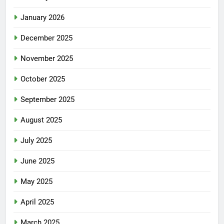
January 2026
December 2025
November 2025
October 2025
September 2025
August 2025
July 2025
June 2025
May 2025
April 2025
March 2025