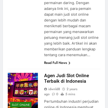
permainan daring. Dengan
adanya link ini, para pemain
dapat main judi slot online
dengan lebih mudah dan
menikmati berbagai macam
permainan yang menawarkan
peluang menang judi slot online
yang lebih baik. Artikel ini akan
memberikan panduan lengkap
tentang cara menemukan…
Read Full News
Agen Judi Slot Online
Terbaik di Indonesia
idwnld8
2 years
ago
0
5 mins
Pertumbuhan industri perjudian
SLOT ONLINE
online di Indonesia membuat