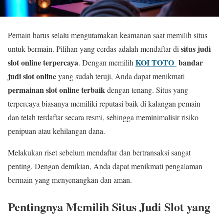
Pemain harus selalu mengutamakan keamanan saat memilih situs
situs judi
untuk bermain. Pilihan yang cerdas adalah mendaftar di
slot online terpercaya
KOI TOTO
bandar
. Dengan memilih
judi slot online
yang sudah teruji, Anda dapat menikmati
permainan slot online terbaik
dengan tenang. Situs yang
terpercaya biasanya memiliki reputasi baik di kalangan pemain
dan telah terdaftar secara resmi, sehingga meminimalisir risiko
penipuan atau kehilangan dana.
Melakukan riset sebelum mendaftar dan bertransaksi sangat
penting. Dengan demikian, Anda dapat menikmati pengalaman
bermain yang menyenangkan dan aman.
Pentingnya Memilih Situs Judi Slot yang