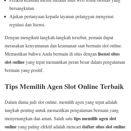
bersangkutan.
Ajukan pertanyaan kepada layanan pelanggan mengenai
regulasi dan lisensi.
Dengan mengikuti langkah-langkah tersebut, pemain dapat
merasakan kenyamanan dan keamanan saat bermain slot online.
lisensi situs
Memastikan bahwa Anda bermain di situs dengan
slot online
yang tepat memainkan peran besar dalam pengalaman
bermain yang positif.
Tips Memilih Agen Slot Online Terbaik
Dalam dunia judi slot online, memilih agen yang tepat adalah
langkah penting untuk memastikan pengalaman bermain yang
tips memilih agen slot
menyenangkan dan aman. Salah satu
online
daftar situs slot online
yang paling efektif adalah mencari