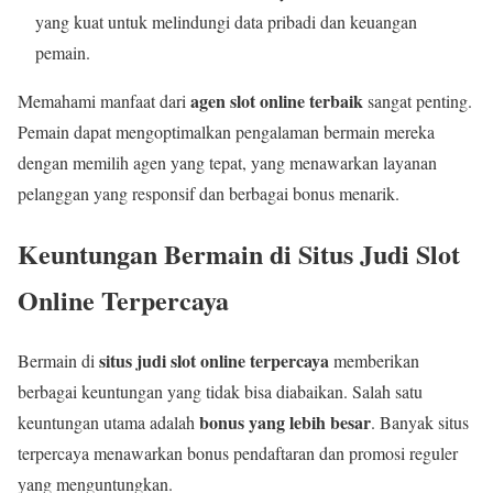
yang kuat untuk melindungi data pribadi dan keuangan
pemain.
agen slot online terbaik
Memahami manfaat dari
sangat penting.
Pemain dapat mengoptimalkan pengalaman bermain mereka
dengan memilih agen yang tepat, yang menawarkan layanan
pelanggan yang responsif dan berbagai bonus menarik.
Keuntungan Bermain di Situs Judi Slot
Online Terpercaya
situs judi slot online terpercaya
Bermain di
memberikan
berbagai keuntungan yang tidak bisa diabaikan. Salah satu
bonus yang lebih besar
keuntungan utama adalah
. Banyak situs
terpercaya menawarkan bonus pendaftaran dan promosi reguler
yang menguntungkan.