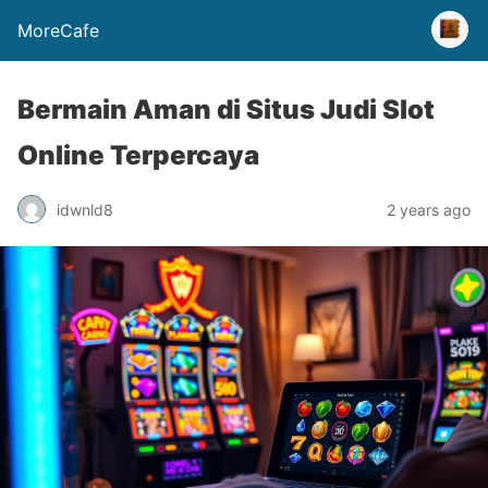
MoreCafe
Bermain Aman di Situs Judi Slot
Online Terpercaya
idwnld8
2 years ago