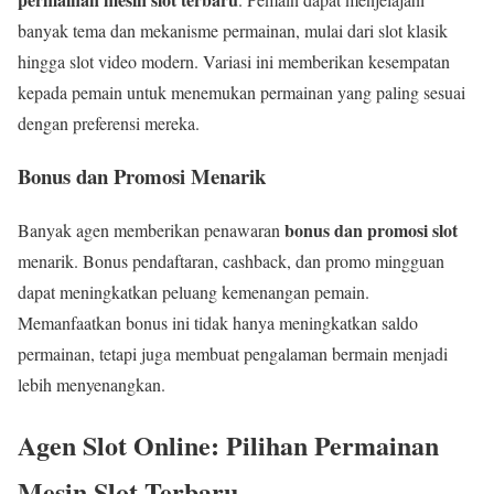
banyak tema dan mekanisme permainan, mulai dari slot klasik
hingga slot video modern. Variasi ini memberikan kesempatan
kepada pemain untuk menemukan permainan yang paling sesuai
dengan preferensi mereka.
Bonus dan Promosi Menarik
bonus dan promosi slot
Banyak agen memberikan penawaran
menarik. Bonus pendaftaran, cashback, dan promo mingguan
dapat meningkatkan peluang kemenangan pemain.
Memanfaatkan bonus ini tidak hanya meningkatkan saldo
permainan, tetapi juga membuat pengalaman bermain menjadi
lebih menyenangkan.
Agen Slot Online: Pilihan Permainan
Mesin Slot Terbaru