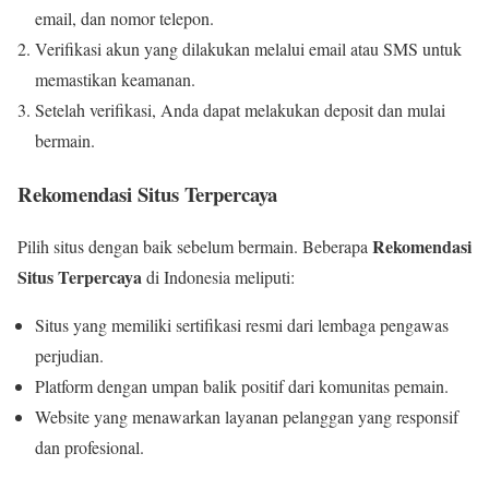
email, dan nomor telepon.
Verifikasi akun yang dilakukan melalui email atau SMS untuk
memastikan keamanan.
Setelah verifikasi, Anda dapat melakukan deposit dan mulai
bermain.
Rekomendasi Situs Terpercaya
Rekomendasi
Pilih situs dengan baik sebelum bermain. Beberapa
Situs Terpercaya
di Indonesia meliputi:
Situs yang memiliki sertifikasi resmi dari lembaga pengawas
perjudian.
Platform dengan umpan balik positif dari komunitas pemain.
Website yang menawarkan layanan pelanggan yang responsif
dan profesional.