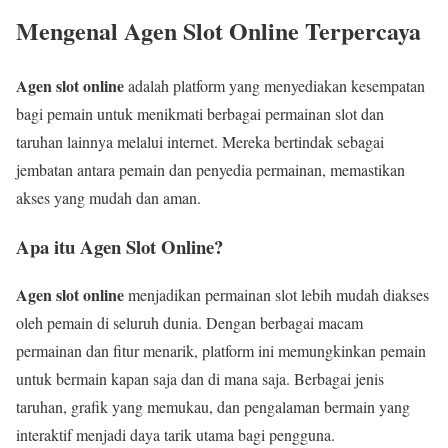
Mengenal Agen Slot Online Terpercaya
Agen slot online
adalah platform yang menyediakan kesempatan
bagi pemain untuk menikmati berbagai permainan slot dan
taruhan lainnya melalui internet. Mereka bertindak sebagai
jembatan antara pemain dan penyedia permainan, memastikan
akses yang mudah dan aman.
Apa itu Agen Slot Online?
Agen slot online
menjadikan permainan slot lebih mudah diakses
oleh pemain di seluruh dunia. Dengan berbagai macam
permainan dan fitur menarik, platform ini memungkinkan pemain
untuk bermain kapan saja dan di mana saja. Berbagai jenis
taruhan, grafik yang memukau, dan pengalaman bermain yang
interaktif menjadi daya tarik utama bagi pengguna.