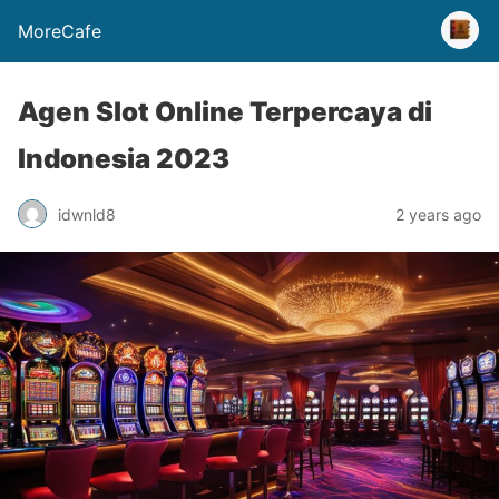
MoreCafe
Agen Slot Online Terpercaya di
Indonesia 2023
idwnld8
2 years ago