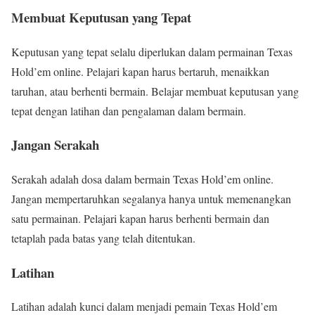
Membuat Keputusan yang Tepat
Keputusan yang tepat selalu diperlukan dalam permainan Texas
Hold’em online. Pelajari kapan harus bertaruh, menaikkan
taruhan, atau berhenti bermain. Belajar membuat keputusan yang
tepat dengan latihan dan pengalaman dalam bermain.
Jangan Serakah
Serakah adalah dosa dalam bermain Texas Hold’em online.
Jangan mempertaruhkan segalanya hanya untuk memenangkan
satu permainan. Pelajari kapan harus berhenti bermain dan
tetaplah pada batas yang telah ditentukan.
Latihan
Latihan adalah kunci dalam menjadi pemain Texas Hold’em