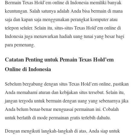
Bermain Texas Hold’em online di Indonesia memiliki banyak
keuntungan. Salah satunya adalah Anda bisa bermain di mana
saja dan kapan saja menggunakan perangkat komputer atau
telepon seluler. Selain itu, situs-situs Texas Hold’em online di
Indonesia juga menawarkan hadiah uang tunai yang besar bagi
para pemenang.
Catatan Penting untuk Pemain Texas Hold’em
Online di Indonesia
Sebelum bergabung dengan situs Texas Hold’em online, pastikan
Anda memahami aturan dan kebijakan situs tersebut. Selain itu,
jangan tergoda untuk bermain dengan uang yang sebenarnya jika
Anda belum benar-benar menguasai permainan ini. Cobalah
untuk berlatih di mode permainan gratis terlebih dahulu.
Dengan mengikuti langkah-langkah di atas, Anda siap untuk