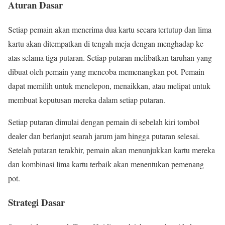
Aturan Dasar
Setiap pemain akan menerima dua kartu secara tertutup dan lima
kartu akan ditempatkan di tengah meja dengan menghadap ke
atas selama tiga putaran. Setiap putaran melibatkan taruhan yang
dibuat oleh pemain yang mencoba memenangkan pot. Pemain
dapat memilih untuk menelepon, menaikkan, atau melipat untuk
membuat keputusan mereka dalam setiap putaran.
Setiap putaran dimulai dengan pemain di sebelah kiri tombol
dealer dan berlanjut searah jarum jam hingga putaran selesai.
Setelah putaran terakhir, pemain akan menunjukkan kartu mereka
dan kombinasi lima kartu terbaik akan menentukan pemenang
pot.
Strategi Dasar