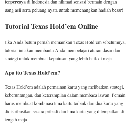
terpercaya
di Indonesia dan nikmati sensasi bermain dengan
uang asli serta peluang nyata untuk memenangkan hadiah besar!
Tutorial Texas Hold’em Online
Jika Anda belum pernah memainkan Texas Hold’em sebelumnya,
tutorial ini akan membantu Anda mempelajari aturan dasar dan
strategi untuk membuat keputusan yang lebih baik di meja.
Apa itu Texas Hold’em?
Texas Hold’em adalah permainan kartu yang melibatkan strategi,
keberuntungan, dan keterampilan dalam membaca lawan. Pemain
harus membuat kombinasi lima kartu terbaik dari dua kartu yang
didistribusikan secara pribadi dan lima kartu yang ditempatkan di
tengah meja.