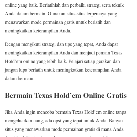
online yang baik. Berlatihlah dan perbaiki strategi serta teknik
Anda dalam bermain. Gunakan situs-situs terpercaya yang
menawarkan mode permainan gratis untuk berlatih dan
meningkatkan keterampilan Anda.
Dengan mengikuti strategi dan tips yang tepat, Anda dapat
meningkatkan keterampilan Anda dan menjadi pemain Texas
Hold’em online yang lebih baik. Pelajari setiap gerakan dan
jangan lupa berlatih untuk meningkatkan keterampilan Anda
dalam bermain.
Bermain Texas Hold’em Online Gratis
Jika Anda ingin mencoba bermain Texas Hold’em online tanpa
mengeluarkan uang, ada opsi yang tepat untuk Anda. Banyak
situs yang menawarkan mode permainan gratis di mana Anda