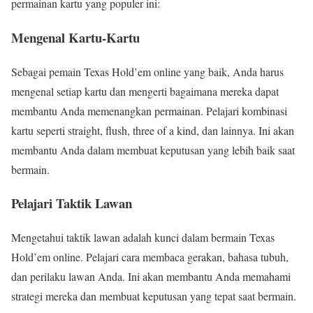
permainan kartu yang populer ini:
Mengenal Kartu-Kartu
Sebagai pemain Texas Hold’em online yang baik, Anda harus
mengenal setiap kartu dan mengerti bagaimana mereka dapat
membantu Anda memenangkan permainan. Pelajari kombinasi
kartu seperti straight, flush, three of a kind, dan lainnya. Ini akan
membantu Anda dalam membuat keputusan yang lebih baik saat
bermain.
Pelajari Taktik Lawan
Mengetahui taktik lawan adalah kunci dalam bermain Texas
Hold’em online. Pelajari cara membaca gerakan, bahasa tubuh,
dan perilaku lawan Anda. Ini akan membantu Anda memahami
strategi mereka dan membuat keputusan yang tepat saat bermain.