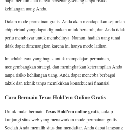
dapat berlatih atau hanya bersenang-senang tanpa risiko
kehilangan uang Anda.
Dalam mode permainan gratis, Anda akan mendapatkan sejumlah
chip virtual yang dapat digunakan untuk bertaruh, dan Anda tidak
perlu membayar untuk membelinya. Namun, hadiah uang tunai
tidak dapat dimenangkan karena ini hanya mode latihan.
Ini adalah cara yang bagus untuk mempelajari permainan,
mengembangkan strategi, dan meningkatkan keterampilan Anda
tanpa risiko kehilangan uang. Anda dapat mencoba berbagai
taktik dan teknik tanpa memikirkan konsekuensi finansial.
Cara Bermain Texas Hold’em Online Gratis
Texas Hold’em online gratis
Untuk mulai bermain
, cukup
kunjungi situs web yang menawarkan mode permainan gratis.
Setelah Anda memilih situs dan mendaftar, Anda dapat langsung