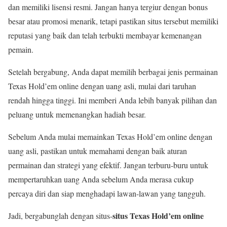
dan memiliki lisensi resmi. Jangan hanya tergiur dengan bonus
besar atau promosi menarik, tetapi pastikan situs tersebut memiliki
reputasi yang baik dan telah terbukti membayar kemenangan
pemain.
Setelah bergabung, Anda dapat memilih berbagai jenis permainan
Texas Hold’em online dengan uang asli, mulai dari taruhan
rendah hingga tinggi. Ini memberi Anda lebih banyak pilihan dan
peluang untuk memenangkan hadiah besar.
Sebelum Anda mulai memainkan Texas Hold’em online dengan
uang asli, pastikan untuk memahami dengan baik aturan
permainan dan strategi yang efektif. Jangan terburu-buru untuk
mempertaruhkan uang Anda sebelum Anda merasa cukup
percaya diri dan siap menghadapi lawan-lawan yang tangguh.
situs Texas Hold’em online
Jadi, bergabunglah dengan situs-