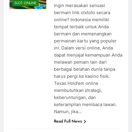
SLOT ONLINE
Ingin merasakan sensasi
bermain link olxtoto secara
online? Indonesia memiliki
tempat terbaik untuk Anda
bermain dan memenangkan
permainan kartu yang populer
ini. Dalam versi online, Anda
dapat menjajal kemampuan Anda
melawan pemain lain dari
berbagai belahan dunia tanpa
harus pergi ke kasino fisik.
Texas Hold’em online
membutuhkan strategi,
keberuntungan, dan
keterampilan membaca lawan.
Namun, jika…
Read Full News