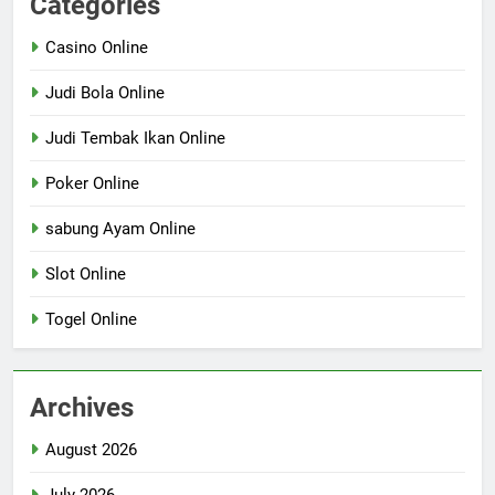
Categories
Casino Online
Judi Bola Online
Judi Tembak Ikan Online
Poker Online
sabung Ayam Online
Slot Online
Togel Online
Archives
August 2026