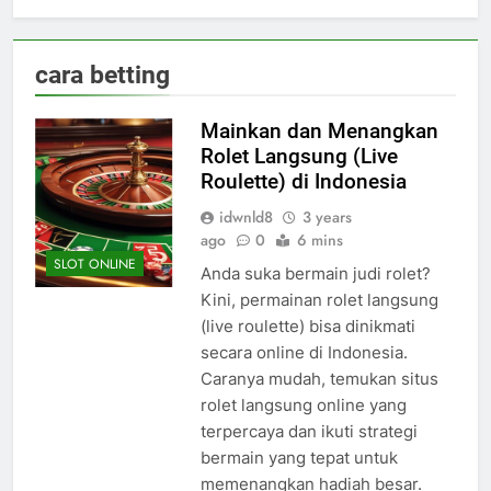
cara betting
Mainkan dan Menangkan
Rolet Langsung (Live
Roulette) di Indonesia
idwnld8
3 years
ago
0
6 mins
SLOT ONLINE
Anda suka bermain judi rolet?
Kini, permainan rolet langsung
(live roulette) bisa dinikmati
secara online di Indonesia.
Caranya mudah, temukan situs
rolet langsung online yang
terpercaya dan ikuti strategi
bermain yang tepat untuk
memenangkan hadiah besar.