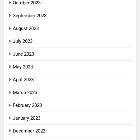
October 2023
September 2023
August 2023
July 2023
June 2023
May 2023
April 2023
March 2023
February 2023
January 2023
December 2022