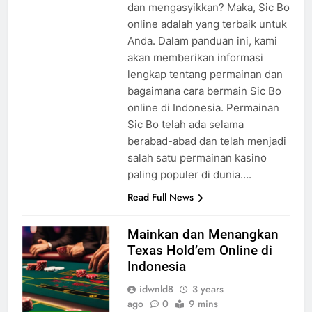
dan mengasyikkan? Maka, Sic Bo
online adalah yang terbaik untuk
Anda. Dalam panduan ini, kami
akan memberikan informasi
lengkap tentang permainan dan
bagaimana cara bermain Sic Bo
online di Indonesia. Permainan
Sic Bo telah ada selama
berabad-abad dan telah menjadi
salah satu permainan kasino
paling populer di dunia….
Read Full News
Mainkan dan Menangkan
Texas Hold’em Online di
Indonesia
idwnld8
3 years
ago
0
9 mins