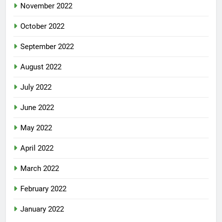
November 2022
October 2022
September 2022
August 2022
July 2022
June 2022
May 2022
April 2022
March 2022
February 2022
January 2022