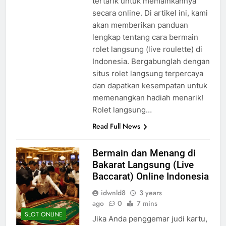
tertarik untuk memainkannya
secara online. Di artikel ini, kami
akan memberikan panduan
lengkap tentang cara bermain
rolet langsung (live roulette) di
Indonesia. Bergabunglah dengan
situs rolet langsung terpercaya
dan dapatkan kesempatan untuk
memenangkan hadiah menarik!
Rolet langsung…
Read Full News
Bermain dan Menang di
Bakarat Langsung (Live
Baccarat) Online Indonesia
idwnld8
3 years
ago
0
7 mins
SLOT ONLINE
Jika Anda penggemar judi kartu,