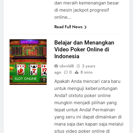
dan meraih kemenangan besar
di mesin jackpot progresif
online…
Read Full News
Belajar dan Menangkan
Video Poker Online di
Indonesia
idwnld8
3 years
ago
0
8 mins
SLOT ONLINE
Apakah Anda mencari cara baru
untuk menguji keberuntungan
Anda? olxtoto poker online
mungkin menjadi pilihan yang
tepat untuk Anda! Permainan
yang seru ini dapat dimainkan di
mana saja dan kapan saja melalui
situs video poker online di