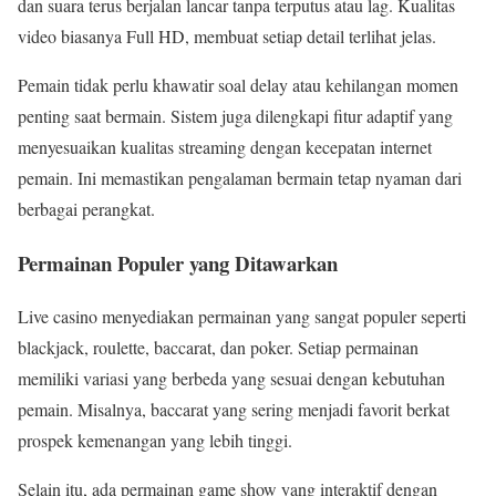
dan suara terus berjalan lancar tanpa terputus atau lag. Kualitas
video biasanya Full HD, membuat setiap detail terlihat jelas.
Pemain tidak perlu khawatir soal delay atau kehilangan momen
penting saat bermain. Sistem juga dilengkapi fitur adaptif yang
menyesuaikan kualitas streaming dengan kecepatan internet
pemain. Ini memastikan pengalaman bermain tetap nyaman dari
berbagai perangkat.
Permainan Populer yang Ditawarkan
Live casino menyediakan permainan yang sangat populer seperti
blackjack, roulette, baccarat, dan poker. Setiap permainan
memiliki variasi yang berbeda yang sesuai dengan kebutuhan
pemain. Misalnya, baccarat yang sering menjadi favorit berkat
prospek kemenangan yang lebih tinggi.
Selain itu, ada permainan game show yang interaktif dengan