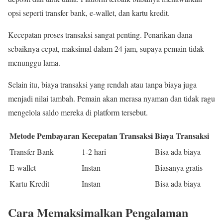
opsi seperti transfer bank, e-wallet, dan kartu kredit.
Kecepatan proses transaksi sangat penting. Penarikan dana
sebaiknya cepat, maksimal dalam 24 jam, supaya pemain tidak
menunggu lama.
Selain itu, biaya transaksi yang rendah atau tanpa biaya juga
menjadi nilai tambah. Pemain akan merasa nyaman dan tidak ragu
mengelola saldo mereka di platform tersebut.
Metode Pembayaran
Kecepatan Transaksi
Biaya Transaksi
Transfer Bank
1-2 hari
Bisa ada biaya
E-wallet
Instan
Biasanya gratis
Kartu Kredit
Instan
Bisa ada biaya
Cara Memaksimalkan Pengalaman