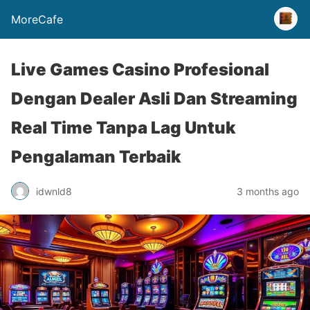
MoreCafe
Live Games Casino Profesional
Dengan Dealer Asli Dan Streaming
Real Time Tanpa Lag Untuk
Pengalaman Terbaik
idwnld8
3 months ago