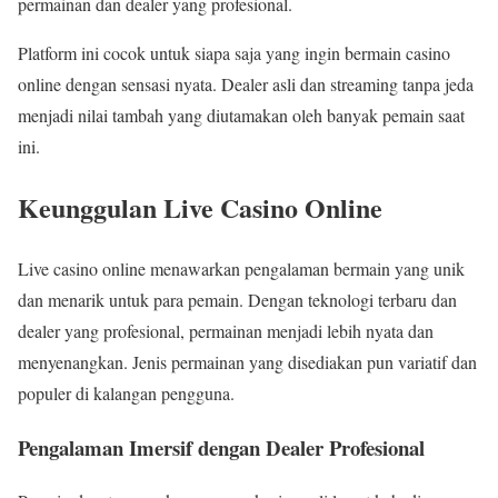
permainan dan dealer yang profesional.
Platform ini cocok untuk siapa saja yang ingin bermain casino
online dengan sensasi nyata. Dealer asli dan streaming tanpa jeda
menjadi nilai tambah yang diutamakan oleh banyak pemain saat
ini.
Keunggulan Live Casino Online
Live casino online menawarkan pengalaman bermain yang unik
dan menarik untuk para pemain. Dengan teknologi terbaru dan
dealer yang profesional, permainan menjadi lebih nyata dan
menyenangkan. Jenis permainan yang disediakan pun variatif dan
populer di kalangan pengguna.
Pengalaman Imersif dengan Dealer Profesional