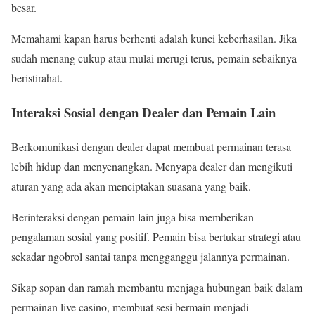
besar.
Memahami kapan harus berhenti adalah kunci keberhasilan. Jika
sudah menang cukup atau mulai merugi terus, pemain sebaiknya
beristirahat.
Interaksi Sosial dengan Dealer dan Pemain Lain
Berkomunikasi dengan dealer dapat membuat permainan terasa
lebih hidup dan menyenangkan. Menyapa dealer dan mengikuti
aturan yang ada akan menciptakan suasana yang baik.
Berinteraksi dengan pemain lain juga bisa memberikan
pengalaman sosial yang positif. Pemain bisa bertukar strategi atau
sekadar ngobrol santai tanpa mengganggu jalannya permainan.
Sikap sopan dan ramah membantu menjaga hubungan baik dalam
permainan live casino, membuat sesi bermain menjadi