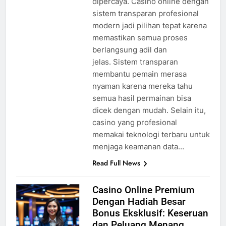
dipercaya. Casino online dengan
sistem transparan profesional
modern jadi pilihan tepat karena
memastikan semua proses
berlangsung adil dan
jelas. Sistem transparan
membantu pemain merasa
nyaman karena mereka tahu
semua hasil permainan bisa
dicek dengan mudah. Selain itu,
casino yang profesional
memakai teknologi terbaru untuk
menjaga keamanan data…
Read Full News
Casino Online Premium
Dengan Hadiah Besar
Bonus Eksklusif: Keseruan
dan Peluang Menang