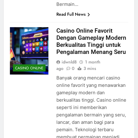
Bermain…
Read Full News
Casino Online Favorit
Dengan Gameplay Modern
Berkualitas Tinggi untuk
Pengalaman Menang Seru
idwnld8
1 month
CASINO ONLINE
ago
0
3 mins
Banyak orang mencari casino
online favorit yang menawarkan
gameplay modern dan
berkualitas tinggi. Casino online
seperti ini memberikan
pengalaman bermain yang seru,
lancar, dan aman bagi para
pemain. Teknologi terbaru
membuat permainan menjadi