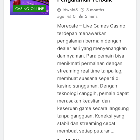
CASINO ONLINE
idwnld8
3 months
ago
0
5 mins
Morecafe – Live Games Casino
terdepan menawarkan
pengalaman bermain dengan
dealer asli yang menyenangkan
dan nyaman. Para pemain bisa
menikmati permainan dengan
streaming real time tanpa lag,
membuat suasana seperti di
kasino sungguhan. Dengan
teknologi canggih, pemain dapat
merasakan keaslian dan
keseruan game secara langsung
tanpa gangguan. Koneksi yang
stabil dan streaming cepat
membuat setiap putaran…