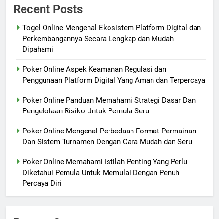
Recent Posts
Togel Online Mengenal Ekosistem Platform Digital dan
Perkembangannya Secara Lengkap dan Mudah
Dipahami
Poker Online Aspek Keamanan Regulasi dan
Penggunaan Platform Digital Yang Aman dan Terpercaya
Poker Online Panduan Memahami Strategi Dasar Dan
Pengelolaan Risiko Untuk Pemula Seru
Poker Online Mengenal Perbedaan Format Permainan
Dan Sistem Turnamen Dengan Cara Mudah dan Seru
Poker Online Memahami Istilah Penting Yang Perlu
Diketahui Pemula Untuk Memulai Dengan Penuh
Percaya Diri