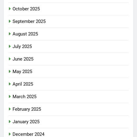
October 2025
September 2025
August 2025
July 2025
June 2025
May 2025
April 2025
March 2025
February 2025
January 2025
December 2024