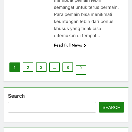
membuat pemain lebih
semangat untuk terus bermain.
Para pemain bisa menikmati
keuntungan lebih dari bonus
khusus yang tidak bisa
ditemukan di tempat…
Read Full News
1
2
3
…
8
Search
SEARCH