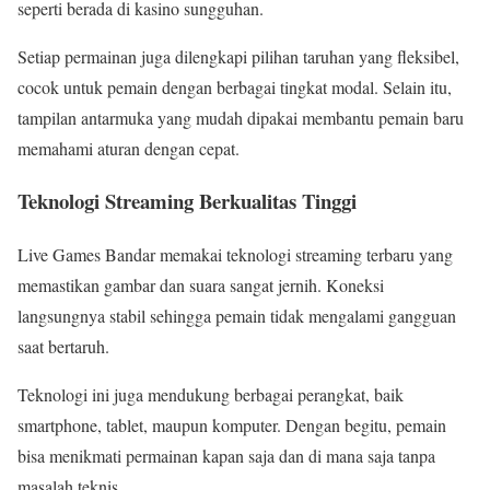
seperti berada di kasino sungguhan.
Setiap permainan juga dilengkapi pilihan taruhan yang fleksibel,
cocok untuk pemain dengan berbagai tingkat modal. Selain itu,
tampilan antarmuka yang mudah dipakai membantu pemain baru
memahami aturan dengan cepat.
Teknologi Streaming Berkualitas Tinggi
Live Games Bandar memakai teknologi streaming terbaru yang
memastikan gambar dan suara sangat jernih. Koneksi
langsungnya stabil sehingga pemain tidak mengalami gangguan
saat bertaruh.
Teknologi ini juga mendukung berbagai perangkat, baik
smartphone, tablet, maupun komputer. Dengan begitu, pemain
bisa menikmati permainan kapan saja dan di mana saja tanpa
masalah teknis.