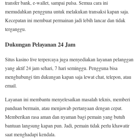
transfer bank, e-wallet, sampai pulsa. Semua cara ini
memudahkan pengguna untuk melakukan transaksi kapan saja.
Kecepatan ini membuat permainan jadi lebih lancar dan tidak
terganggu.
Dukungan Pelayanan 24 Jam
Situs kasino live terpercaya juga menyediakan layanan pelanggan
yang aktif 24 jam sehari, 7 hari seminggu. Pengguna bisa
menghubungi tim dukungan kapan saja lewat chat, telepon, atau
email.
Layanan ini membantu menyelesaikan masalah teknis, memberi
panduan bermain, atau menjawab pertanyaan dengan cepat.
Memberikan rasa aman dan nyaman bagi pemain yang butuh
bantuan langsung kapan pun. Jadi, pemain tidak perlu khawatir
saat menghadapi kendala.