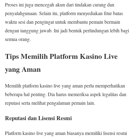
Proses ini juga mencegah akun dari tindakan curang dan
penyalahgunaan. Selain itu, platform menyediakan fitur batas
waktu sesi dan pengingat untuk membantu pemain bermain
dengan tanggung jawab. Ini jadi bentuk perlindungan lebih bagi
semua orang.
Tips Memilih Platform Kasino Live
yang Aman
Memilih platform kasino live yang aman perlu memperhatikan
beberapa hal penting. Dia harus memeriksa aspek legalitas dan
reputasi serta melihat pengalaman pemain lain.
Reputasi dan Lisensi Resmi
Platform kasino live yang aman biasanya memiliki lisensi resmi