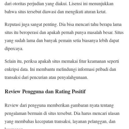
dari otoritas perjudian yang diakui. Lisensi ini menunjukkan
bahwa situs tersebut diawasi dan mengikuti aturan ketat.
Reputasi juga sangat penting. Dia bisa mencari tahu berapa lama
situs itu beroperasi dan apakah pernah punya masalah besar. Situs
yang sudah lama dan banyak pemain setia biasanya lebih dapat
dipercaya.
Selain itu, periksa apakah situs memakai fitur keamanan seperti
enkripsi data. Ini membantu melindungi informasi pribadi dan
transaksi dari pencurian atau penyalahgunaan.
Review Pengguna dan Rating Positif
Review dari pengguna memberikan gambaran nyata tentang
pengalaman bermain di situs tersebut. Dia harus mencari ulasan
yang membahas kecepatan transaksi, layanan pelanggan, dan