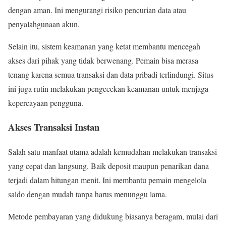
dengan aman. Ini mengurangi risiko pencurian data atau
penyalahgunaan akun.
Selain itu, sistem keamanan yang ketat membantu mencegah
akses dari pihak yang tidak berwenang. Pemain bisa merasa
tenang karena semua transaksi dan data pribadi terlindungi. Situs
ini juga rutin melakukan pengecekan keamanan untuk menjaga
kepercayaan pengguna.
Akses Transaksi Instan
Salah satu manfaat utama adalah kemudahan melakukan transaksi
yang cepat dan langsung. Baik deposit maupun penarikan dana
terjadi dalam hitungan menit. Ini membantu pemain mengelola
saldo dengan mudah tanpa harus menunggu lama.
Metode pembayaran yang didukung biasanya beragam, mulai dari