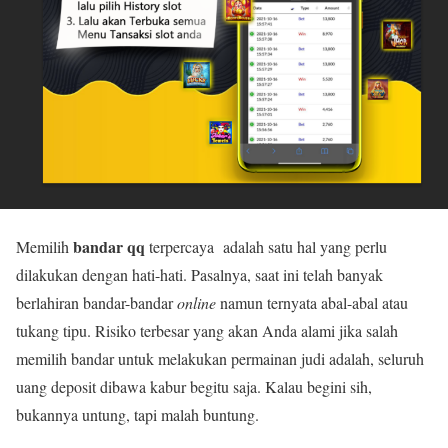
bandar qq
Memilih
terpercaya adalah satu hal yang perlu
dilakukan dengan hati-hati. Pasalnya, saat ini telah banyak
berlahiran bandar-bandar
online
namun ternyata abal-abal atau
tukang tipu. Risiko terbesar yang akan Anda alami jika salah
memilih bandar untuk melakukan permainan judi adalah, seluruh
uang deposit dibawa kabur begitu saja. Kalau begini sih,
bukannya untung, tapi malah buntung.