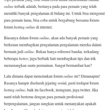
online
terbaik adalah, bertanya pada para pemain yang telah
memiliki banyak pengalaman di bidang ini. Untuk bisa mengenal
para pemain lama, bisa coba untuk bergabung bersama forum-
forum
betting online
di internet.
Biasanya dalam forum
online,
akan ada banyak pemain yang
berkenan membagikan pengalaman-pengalaman mereka dalam
bermain judi
online
. Bukan hanya referensi bandar, terkadang
beberapa
bettor
, juga berbaik hati membagikan tips dan trik
memenangkan suatu permainan. Sangat bermanfaat kan?
Lalu dimana dapat menemukan forum
online
ini? Dimanapun!
Rasanya hampir diseluruh jejaring sosial, pasti terdapat forum
betting online
, baik itu facebook, instagram, juga twitter. Jika
nanti telah bertemu dengan para pemain profesional
berpengalaman, jangan sungkan untuk menanyakan apakah