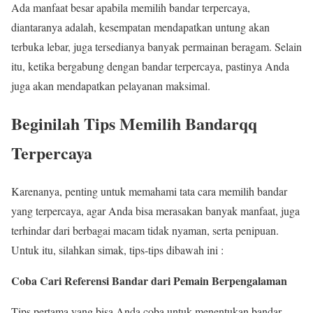
Ada manfaat besar apabila memilih bandar terpercaya,
diantaranya adalah, kesempatan mendapatkan untung akan
terbuka lebar, juga tersedianya banyak permainan beragam. Selain
itu, ketika bergabung dengan bandar terpercaya, pastinya Anda
juga akan mendapatkan pelayanan maksimal.
Beginilah Tips Memilih Bandarqq
Terpercaya
Karenanya, penting untuk memahami tata cara memilih bandar
yang terpercaya, agar Anda bisa merasakan banyak manfaat, juga
terhindar dari berbagai macam tidak nyaman, serta penipuan.
Untuk itu, silahkan simak, tips-tips dibawah ini :
Coba Cari Referensi Bandar dari Pemain Berpengalaman
Tips pertama yang bisa Anda coba untuk menentukan bandar