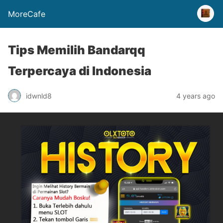
MoreCafe
Tips Memilih Bandarqq
Terpercaya di Indonesia
idwnld8
4 years ago