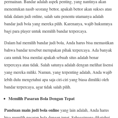
permainan. Bandar adalah aspek penting, yang nantinya akan
menentukan nasib seorang bettor, apakah bettor akan sukses atau
tidak dalam judi online, salah satu penentu utamanya adalah
bandar judi bola yang mereka pilih. Karenanya, wajib hukumnya
bagi para player untuk memilih bandar terpercaya.
Dalam hal memilih bandar judi bola, Anda harus bisa memastikan
bahwa bandar tersebut merupakan pihak terpercaya. Ada banyak
cara untuk bisa menilai apakah sebuah situs adalah benar
terpercaya atau tidak. Salah satunya adalah dengan melihat lisensi
yang mereka miliki. Namun, yang terpenting adalah, Anda wajib
lebih dulu mengetahui apa saja ciri-ciri yang biasa dimiliki oleh
bandar terpercaya, agar tidak salah pilih.
Memilih Pasaran Bola Dengan Tepat
Panduan main judi bola online
yang lain adalah, Anda harus
bisa memilih pasaran bola dengan tepat. Sebagaimana diketahui,