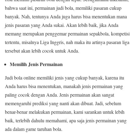
bahwa saat ini, permainan judi bola, memiliki pasaran cukup
banyak. Nah, tentunya Anda juga harus bisa menentukan mana
jenis pasaran yang Anda sukai. Akan lebih baik, jika Anda
memang merupakan penggemar permainan sepakbola, kompetisi
tertentu, misalnya Liga Inggris, nah maka itu artinya pasaran liga
tersebut akan lebih cocok untuk Anda.
Memilih Jenis Permainan
Judi bola online memiliki jenis yang cukup banyak, karena itu
Anda harus bisa menentukan, manakah jenis permainan yang
paling cocok dengan Anda. Jenis permainan akan sangat
memengaruhi prediksi yang nanti akan dibuat. Jadi, sebelum
benar-benar melakukan permainan, kami sarankan untuk lebih
baik, terlebih dahulu memahami, apa saja jenis permainan yang
ada dalam game taruhan bola.