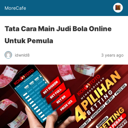
MoreCafe
Tata Cara Main Judi Bola Online
Untuk Pemula
idwnld8
3 years ago