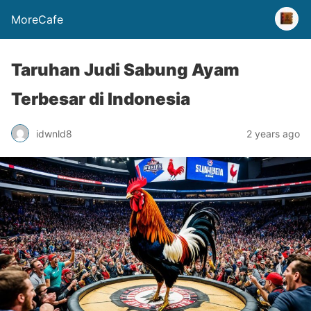
MoreCafe
Taruhan Judi Sabung Ayam
Terbesar di Indonesia
idwnld8
2 years ago