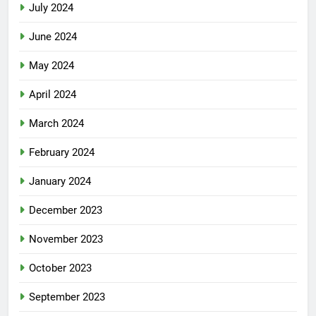
July 2024
June 2024
May 2024
April 2024
March 2024
February 2024
January 2024
December 2023
November 2023
October 2023
September 2023