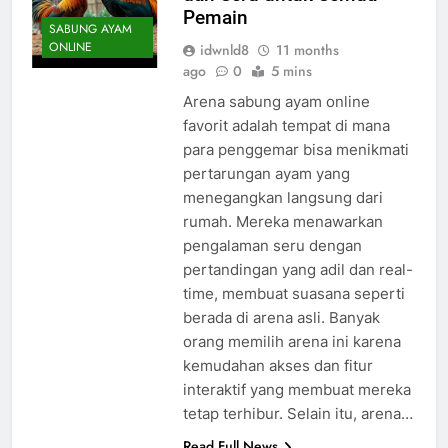
Pemain
SABUNG AYAM
ONLINE
idwnld8
11 months
ago
0
5 mins
Arena sabung ayam online
favorit adalah tempat di mana
para penggemar bisa menikmati
pertarungan ayam yang
menegangkan langsung dari
rumah. Mereka menawarkan
pengalaman seru dengan
pertandingan yang adil dan real-
time, membuat suasana seperti
berada di arena asli. Banyak
orang memilih arena ini karena
kemudahan akses dan fitur
interaktif yang membuat mereka
tetap terhibur. Selain itu, arena…
Read Full News