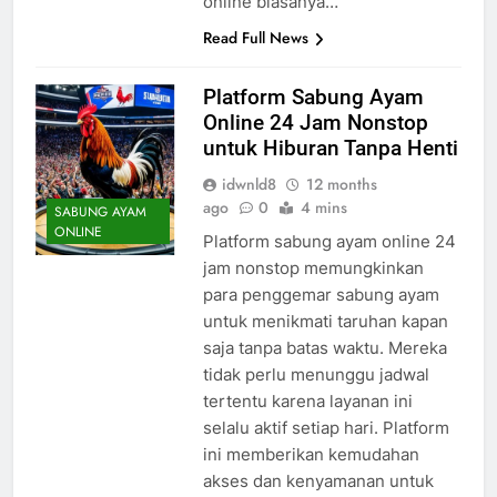
online biasanya…
Read Full News
Platform Sabung Ayam
Online 24 Jam Nonstop
untuk Hiburan Tanpa Henti
idwnld8
12 months
ago
0
4 mins
SABUNG AYAM
ONLINE
Platform sabung ayam online 24
jam nonstop memungkinkan
para penggemar sabung ayam
untuk menikmati taruhan kapan
saja tanpa batas waktu. Mereka
tidak perlu menunggu jadwal
tertentu karena layanan ini
selalu aktif setiap hari. Platform
ini memberikan kemudahan
akses dan kenyamanan untuk