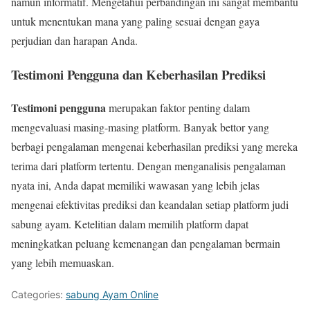
namun informatif. Mengetahui perbandingan ini sangat membantu
untuk menentukan mana yang paling sesuai dengan gaya
perjudian dan harapan Anda.
Testimoni Pengguna dan Keberhasilan Prediksi
Testimoni pengguna
merupakan faktor penting dalam
mengevaluasi masing-masing platform. Banyak bettor yang
berbagi pengalaman mengenai keberhasilan prediksi yang mereka
terima dari platform tertentu. Dengan menganalisis pengalaman
nyata ini, Anda dapat memiliki wawasan yang lebih jelas
mengenai efektivitas prediksi dan keandalan setiap platform judi
sabung ayam. Ketelitian dalam memilih platform dapat
meningkatkan peluang kemenangan dan pengalaman bermain
yang lebih memuaskan.
Categories:
sabung Ayam Online