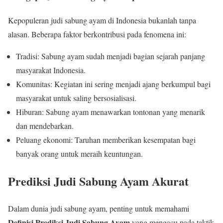
Kepopuleran judi sabung ayam di Indonesia bukanlah tanpa
alasan. Beberapa faktor berkontribusi pada fenomena ini:
Tradisi: Sabung ayam sudah menjadi bagian sejarah panjang
masyarakat Indonesia.
Komunitas: Kegiatan ini sering menjadi ajang berkumpul bagi
masyarakat untuk saling bersosialisasi.
Hiburan: Sabung ayam menawarkan tontonan yang menarik
dan mendebarkan.
Peluang ekonomi: Taruhan memberikan kesempatan bagi
banyak orang untuk meraih keuntungan.
Prediksi Judi Sabung Ayam Akurat
Dalam dunia judi sabung ayam, penting untuk memahami
Definisi Prediksi Judi Sabung Ayam
yang mengacu pada taktik