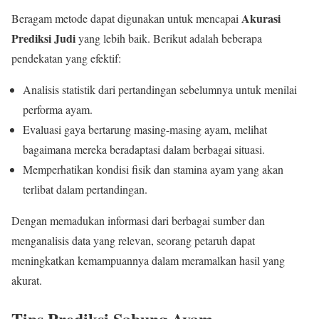
Akurasi
Beragam metode dapat digunakan untuk mencapai
Prediksi Judi
yang lebih baik. Berikut adalah beberapa
pendekatan yang efektif:
Analisis statistik dari pertandingan sebelumnya untuk menilai
performa ayam.
Evaluasi gaya bertarung masing-masing ayam, melihat
bagaimana mereka beradaptasi dalam berbagai situasi.
Memperhatikan kondisi fisik dan stamina ayam yang akan
terlibat dalam pertandingan.
Dengan memadukan informasi dari berbagai sumber dan
menganalisis data yang relevan, seorang petaruh dapat
meningkatkan kemampuannya dalam meramalkan hasil yang
akurat.
Tips Prediksi Sabung Ayam