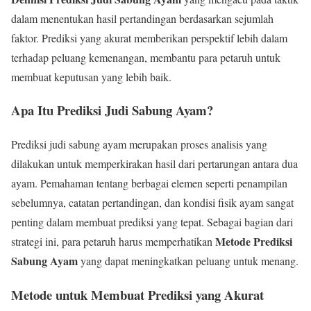
dalam menentukan hasil pertandingan berdasarkan sejumlah
faktor. Prediksi yang akurat memberikan perspektif lebih dalam
terhadap peluang kemenangan, membantu para petaruh untuk
membuat keputusan yang lebih baik.
Apa Itu Prediksi Judi Sabung Ayam?
Prediksi judi sabung ayam merupakan proses analisis yang
dilakukan untuk memperkirakan hasil dari pertarungan antara dua
ayam. Pemahaman tentang berbagai elemen seperti penampilan
sebelumnya, catatan pertandingan, dan kondisi fisik ayam sangat
penting dalam membuat prediksi yang tepat. Sebagai bagian dari
Metode Prediksi
strategi ini, para petaruh harus memperhatikan
Sabung Ayam
yang dapat meningkatkan peluang untuk menang.
Metode untuk Membuat Prediksi yang Akurat