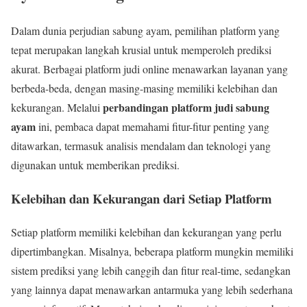
Dalam dunia perjudian sabung ayam, pemilihan platform yang
tepat merupakan langkah krusial untuk memperoleh prediksi
akurat. Berbagai platform judi online menawarkan layanan yang
berbeda-beda, dengan masing-masing memiliki kelebihan dan
perbandingan platform judi sabung
kekurangan. Melalui
ayam
ini, pembaca dapat memahami fitur-fitur penting yang
ditawarkan, termasuk analisis mendalam dan teknologi yang
digunakan untuk memberikan prediksi.
Kelebihan dan Kekurangan dari Setiap Platform
Setiap platform memiliki kelebihan dan kekurangan yang perlu
dipertimbangkan. Misalnya, beberapa platform mungkin memiliki
sistem prediksi yang lebih canggih dan fitur real-time, sedangkan
yang lainnya dapat menawarkan antarmuka yang lebih sederhana