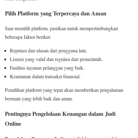
Pilih Platform yang Terpercaya dan Aman
Saat memilih platform, pastikan untuk mempertimbangkan
beberapa faktor berikut:
Reputasi dan ulasan dari pengguna lain.
Lisensi yang valid dan regulasi dari pemerintah.
Fasilitas layanan pelanggan yang baik.
Keamanan dalam transaksi finansial.
Pemilihan platform yang tepat akan memberikan pengalaman
bermain yang lebih baik dan aman.
Pentingnya Pengelolaan Keuangan dalam Judi
Online