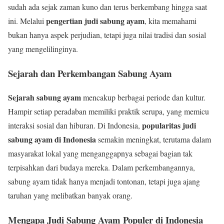
sudah ada sejak zaman kuno dan terus berkembang hingga saat
pengertian judi sabung ayam
ini. Melalui
, kita memahami
bukan hanya aspek perjudian, tetapi juga nilai tradisi dan sosial
yang mengelilinginya.
Sejarah dan Perkembangan Sabung Ayam
Sejarah sabung ayam
mencakup berbagai periode dan kultur.
Hampir setiap peradaban memiliki praktik serupa, yang memicu
popularitas judi
interaksi sosial dan hiburan. Di Indonesia,
sabung ayam di Indonesia
semakin meningkat, terutama dalam
masyarakat lokal yang menganggapnya sebagai bagian tak
terpisahkan dari budaya mereka. Dalam perkembangannya,
sabung ayam tidak hanya menjadi tontonan, tetapi juga ajang
taruhan yang melibatkan banyak orang.
Mengapa Judi Sabung Ayam Populer di Indonesia