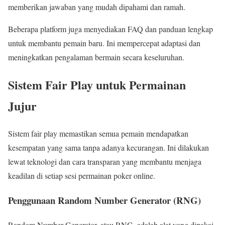
memberikan jawaban yang mudah dipahami dan ramah.
Beberapa platform juga menyediakan FAQ dan panduan lengkap
untuk membantu pemain baru. Ini mempercepat adaptasi dan
meningkatkan pengalaman bermain secara keseluruhan.
Sistem Fair Play untuk Permainan
Jujur
Sistem fair play memastikan semua pemain mendapatkan
kesempatan yang sama tanpa adanya kecurangan. Ini dilakukan
lewat teknologi dan cara transparan yang membantu menjaga
keadilan di setiap sesi permainan poker online.
Penggunaan Random Number Generator (RNG)
Random Number Generator, atau RNG, adalah alat yang dipakai