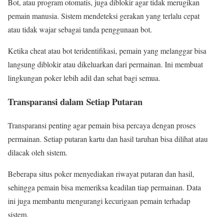
Bot, atau program otomatis, juga diblokir agar tidak merugikan
pemain manusia. Sistem mendeteksi gerakan yang terlalu cepat
atau tidak wajar sebagai tanda penggunaan bot.
Ketika cheat atau bot teridentifikasi, pemain yang melanggar bisa
langsung diblokir atau dikeluarkan dari permainan. Ini membuat
lingkungan poker lebih adil dan sehat bagi semua.
Transparansi dalam Setiap Putaran
Transparansi penting agar pemain bisa percaya dengan proses
permainan. Setiap putaran kartu dan hasil taruhan bisa dilihat atau
dilacak oleh sistem.
Beberapa situs poker menyediakan riwayat putaran dan hasil,
sehingga pemain bisa memeriksa keadilan tiap permainan. Data
ini juga membantu mengurangi kecurigaan pemain terhadap
sistem.