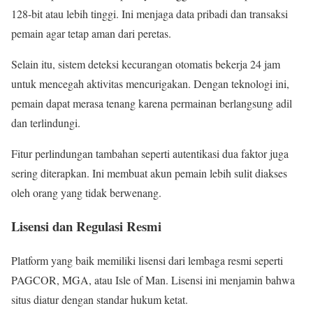
128-bit atau lebih tinggi. Ini menjaga data pribadi dan transaksi
pemain agar tetap aman dari peretas.
Selain itu, sistem deteksi kecurangan otomatis bekerja 24 jam
untuk mencegah aktivitas mencurigakan. Dengan teknologi ini,
pemain dapat merasa tenang karena permainan berlangsung adil
dan terlindungi.
Fitur perlindungan tambahan seperti autentikasi dua faktor juga
sering diterapkan. Ini membuat akun pemain lebih sulit diakses
oleh orang yang tidak berwenang.
Lisensi dan Regulasi Resmi
Platform yang baik memiliki lisensi dari lembaga resmi seperti
PAGCOR, MGA, atau Isle of Man. Lisensi ini menjamin bahwa
situs diatur dengan standar hukum ketat.