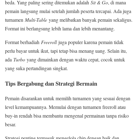
beda. Yang paling sering ditemukan adalah
Sit & Go
, di mana
pemain langsung mulai setelah jumlah peserta tercapai. Ada juga
turnamen
Multi-Table
yang melibatkan banyak pemain sekaligus.
Format ini berlangsung lebih lama dan lebih menantang.
Format berhadiah
Freeroll
juga populer karena pemain tidak
perlu bayar untuk ikut, tapi tetap bisa menang uang. Selain itu,
ada
Turbo
yang dimainkan dengan waktu cepat, cocok untuk
yang suka pertandingan singkat.
Tips Bergabung dan Strategi Bermain
Pemain disarankan untuk memilih turnamen yang sesuai dengan
level kemampuannya. Memulai dengan turnamen freeroll atau
buy-in rendah bisa membantu mengenal permainan tanpa risiko
besar.
Strategi penting termasuk mengelola chip dengan baik dan