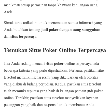
menikmati setiap permainan tanpa khawatir kehilangan uang
Anda
Simak terus artikel ini untuk menemukan semua informasi yang
judi poker dengan uang sungguhan
Anda butuhkan tentang
situs terpercaya
dan
.
Temukan Situs Poker Online Terpercaya
situs poker online
Jika Anda sedang mencari
terpercaya, ada
beberapa kriteria yang perlu diperhatikan. Pertama, pastikan situs
tersebut memiliki lisensi resmi yang dikeluarkan oleh otoritas
yang diakui di bidang perjudian. Kedua, pastikan situs tersebut
telah memiliki reputasi yang baik di kalangan pemain judi poker
online. Terakhir, pastikan situs tersebut menyediakan layanan
pelanggan yang baik dan responsif untuk membantu Anda