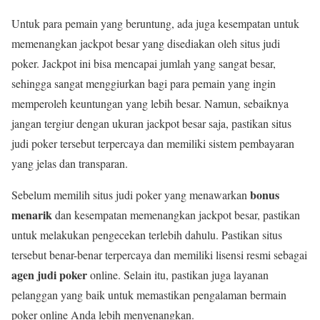
Untuk para pemain yang beruntung, ada juga kesempatan untuk
memenangkan jackpot besar yang disediakan oleh situs judi
poker. Jackpot ini bisa mencapai jumlah yang sangat besar,
sehingga sangat menggiurkan bagi para pemain yang ingin
memperoleh keuntungan yang lebih besar. Namun, sebaiknya
jangan tergiur dengan ukuran jackpot besar saja, pastikan situs
judi poker tersebut terpercaya dan memiliki sistem pembayaran
yang jelas dan transparan.
bonus
Sebelum memilih situs judi poker yang menawarkan
menarik
dan kesempatan memenangkan jackpot besar, pastikan
untuk melakukan pengecekan terlebih dahulu. Pastikan situs
tersebut benar-benar terpercaya dan memiliki lisensi resmi sebagai
agen judi poker
online. Selain itu, pastikan juga layanan
pelanggan yang baik untuk memastikan pengalaman bermain
poker online Anda lebih menyenangkan.