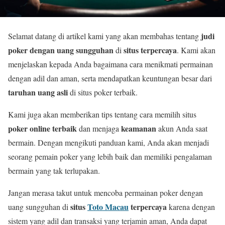
judi
Selamat datang di artikel kami yang akan membahas tentang
poker dengan uang sungguhan
situs terpercaya
di
. Kami akan
menjelaskan kepada Anda bagaimana cara menikmati permainan
dengan adil dan aman, serta mendapatkan keuntungan besar dari
taruhan uang asli
di situs poker terbaik.
Kami juga akan memberikan tips tentang cara memilih situs
poker online terbaik
keamanan
dan menjaga
akun Anda saat
bermain. Dengan mengikuti panduan kami, Anda akan menjadi
seorang pemain poker yang lebih baik dan memiliki pengalaman
bermain yang tak terlupakan.
Jangan merasa takut untuk mencoba permainan poker dengan
situs
Toto Macau
terpercaya
uang sungguhan di
karena dengan
sistem yang adil dan transaksi yang terjamin aman, Anda dapat