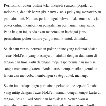
Permainan poker online
telah menjadi semakin populer di
Indonesia, dan tak heran jika banyak situs judi yang menawarkan
permainan ini. Namun, perlu diingat bahwa tidak semua situs judi
poker online memberikan pengalaman permainan yang sama.
Pada bagian ini, Anda akan menemukan berbagai jenis
permainan poker online
yang menarik untuk dimainkan.
Salah satu variasi permainan poker online yang terkenal adalah
Texas Hold’em, yang biasanya dimainkan dengan dua kartu di
tangan dan lima kartu di tengah meja. Tipe permainan ini bisa
sangat menantang karena Anda harus memperhatikan gertakan
lawan dan mencoba membangun strategi untuk menang.
Selain itu, terdapat juga permainan poker online seperti Omaha,
yang mirip dengan Texas Hold’em namun dengan empat kartu di
tangan, Seven Card Stud, dan banyak lagi. Setiap variasi
permainan memiliki aturan yang berbeda dan akan memberikan