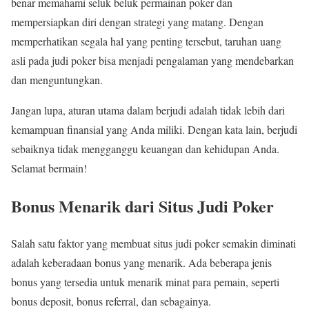
benar memahami seluk beluk permainan poker dan
mempersiapkan diri dengan strategi yang matang. Dengan
memperhatikan segala hal yang penting tersebut, taruhan uang
asli pada judi poker bisa menjadi pengalaman yang mendebarkan
dan menguntungkan.
Jangan lupa, aturan utama dalam berjudi adalah tidak lebih dari
kemampuan finansial yang Anda miliki. Dengan kata lain, berjudi
sebaiknya tidak mengganggu keuangan dan kehidupan Anda.
Selamat bermain!
Bonus Menarik dari Situs Judi Poker
Salah satu faktor yang membuat situs judi poker semakin diminati
adalah keberadaan bonus yang menarik. Ada beberapa jenis
bonus yang tersedia untuk menarik minat para pemain, seperti
bonus deposit, bonus referral, dan sebagainya.