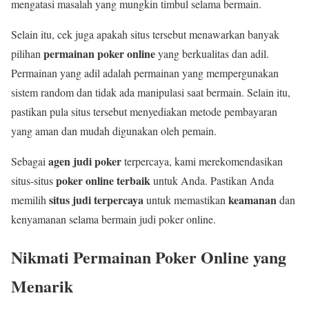
mengatasi masalah yang mungkin timbul selama bermain.
Selain itu, cek juga apakah situs tersebut menawarkan banyak
permainan poker online
pilihan
yang berkualitas dan adil.
Permainan yang adil adalah permainan yang mempergunakan
sistem random dan tidak ada manipulasi saat bermain. Selain itu,
pastikan pula situs tersebut menyediakan metode pembayaran
yang aman dan mudah digunakan oleh pemain.
agen judi poker
Sebagai
terpercaya, kami merekomendasikan
poker online terbaik
situs-situs
untuk Anda. Pastikan Anda
situs judi terpercaya
keamanan
memilih
untuk memastikan
dan
kenyamanan selama bermain judi poker online.
Nikmati Permainan Poker Online yang
Menarik