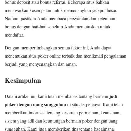
bonus deposit atau bonus referral. Beberapa situs bahkan
menawarkan kesempatan untuk memenangkan jackpot besar.
Namun, pastikan Anda membaca persyaratan dan ketentuan
bonus dengan hati-hati sebelum Anda memutuskan untuk
mendaftar.
Dengan mempertimbangkan semua faktor ini, Anda dapat
menemukan situs poker online terbaik dan menikmati pengalaman
berjudi yang menyenangkan dan aman.
Kesimpulan
judi
Dalam artikel ini, kami telah membahas tentang bermain
poker dengan uang sungguhan
di situs terpercaya. Kami telah
memberikan informasi tentang keseruan permainan, keamanan,
sistem yang adil dan keuntungan bermain poker dengan uang
sungguhan. Kami juga memberikan tips tentang bagaimana