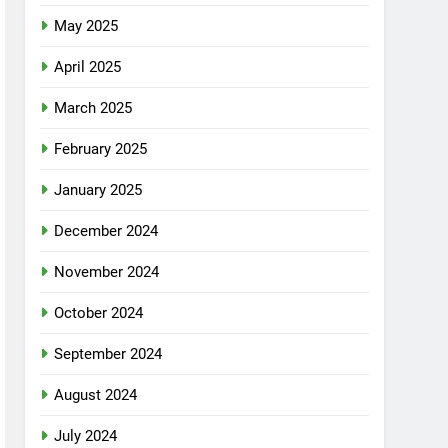
May 2025
April 2025
March 2025
February 2025
January 2025
December 2024
November 2024
October 2024
September 2024
August 2024
July 2024