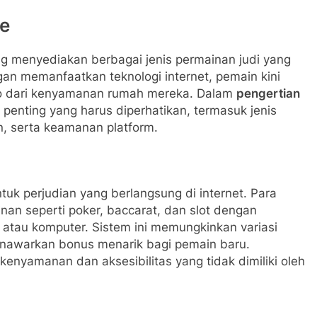
ne
ng menyediakan berbagai jenis permainan judi yang
gan memanfaatkan teknologi internet, pemain kini
o dari kenyamanan rumah mereka. Dalam
pengertian
penting yang harus diperhatikan, termasuk jenis
, serta keamanan platform.
tuk perjudian yang berlangsung di internet. Para
nan seperti poker, baccarat, dan slot dengan
atau komputer. Sistem ini memungkinkan variasi
menawarkan bonus menarik bagi pemain baru.
enyamanan dan aksesibilitas yang tidak dimiliki oleh