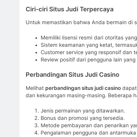
Ciri-ciri Situs Judi Terpercaya
Untuk memastikan bahwa Anda bermain di sit
Memiliki lisensi resmi dari otoritas yang
Sistem keamanan yang ketat, termasuk
Customer service yang responsif dan te
Review positif dari pengguna lain yang 
Perbandingan Situs Judi Casino
Melihat
perbandingan situs judi casino
dapat
dan kekurangan masing-masing. Beberapa ha
Jenis permainan yang ditawarkan.
Bonus dan promosi yang tersedia.
Metode pembayaran dan penarikan yan
Pengalaman pengguna dan antarmuka s