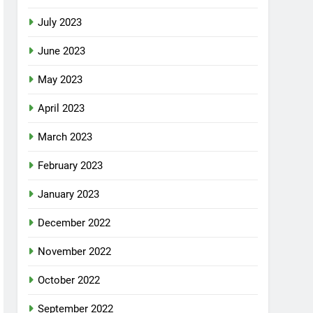
July 2023
June 2023
May 2023
April 2023
March 2023
February 2023
January 2023
December 2022
November 2022
October 2022
September 2022