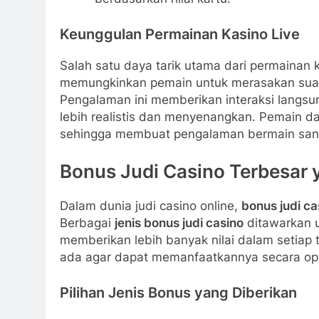
Keunggulan Permainan Kasino Live
Salah satu daya tarik utama dari permainan kas
memungkinkan pemain untuk merasakan suasa
Pengalaman ini memberikan interaksi langsu
lebih realistis dan menyenangkan. Pemain d
sehingga membuat pengalaman bermain sanga
Bonus Judi Casino Terbesar 
Dalam dunia judi casino online,
bonus judi ca
Berbagai
jenis bonus judi casino
ditawarkan 
memberikan lebih banyak nilai dalam setiap
ada agar dapat memanfaatkannya secara opt
Pilihan Jenis Bonus yang Diberikan