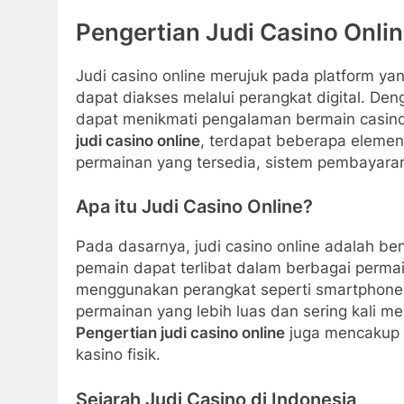
Pengertian Judi Casino Onli
Judi casino online merujuk pada platform ya
dapat diakses melalui perangkat digital. Den
dapat menikmati pengalaman bermain casin
judi casino online
, terdapat beberapa elemen 
permainan yang tersedia, sistem pembayaran
Apa itu Judi Casino Online?
Pada dasarnya, judi casino online adalah ben
pemain dapat terlibat dalam berbagai permai
menggunakan perangkat seperti smartphone 
permainan yang lebih luas dan sering kali 
Pengertian judi casino online
juga mencakup k
kasino fisik.
Sejarah Judi Casino di Indonesia