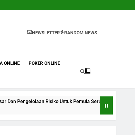
NEWSLETTER
RANDOM NEWS
A ONLINE
POKER ONLINE
an Risiko Untuk Pemula Seru
Poker Online M
2 Days Ago