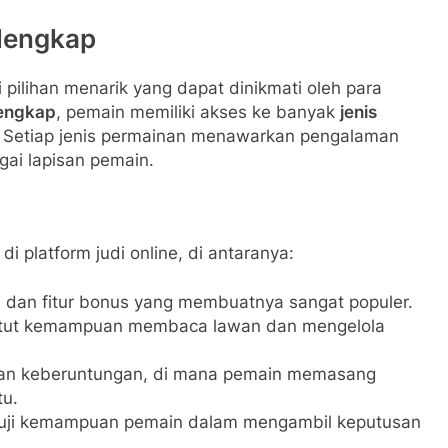
rlengkap
i pilihan menarik yang dapat dinikmati oleh para
lengkap
, pemain memiliki akses ke banyak
jenis
Setiap jenis permainan menawarkan pengalaman
ai lapisan pemain.
e
i platform judi online, di antaranya:
 dan fitur bonus yang membuatnya sangat populer.
untut kemampuan membaca lawan dan mengelola
kan keberuntungan, di mana pemain memasang
tu.
guji kemampuan pemain dalam mengambil keputusan