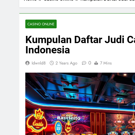
CASINO ONLINE
Kumpulan Daftar Judi C
Indonesia
0
Idwnld8
2 Years Ago
7 Mins