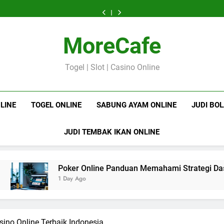
Poker
Poker
Poker
Poker
Poker
Poker
Poker
Online
Online
Online
Online
Online
Online
Online
Poker
Poker
Memahami
Aspek
Panduan
Mengenal
Memahami
Aspek
Panduan
Online
Online
MoreCafe
Istilah
Keamanan
Memahami
Perbedaan
Istilah
Keamanan
Memahami
Mengenal
Memahami
Penting
Regulasi
Strategi
Format
Penting
Regulasi
Strategi
Perbedaan
Istilah
Yang
dan
Dasar
Permainan
Yang
dan
Dasar
Format
Penting
Perlu
Penggunaan
Dan
Dan
Perlu
Penggunaan
Dan
Permainan
Yang
Togel | Slot | Casino Online
Diketahui
Platform
Pengelolaan
Sistem
Diketahui
Platform
Pengelolaan
Dan
Perlu
Pemula
Digital
Risiko
Turnamen
Pemula
Digital
Risiko
Sistem
Diketahui
Untuk
Yang
Untuk
Dengan
Untuk
Yang
Untuk
Turnamen
Pemula
Memulai
Aman
Pemula
Cara
Memulai
Aman
Pemula
Dengan
Untuk
Dengan
dan
Seru
Mudah
Dengan
dan
Seru
Cara
Memulai
LINE
TOGEL ONLINE
SABUNG AYAM ONLINE
JUDI BOL
Penuh
Terpercaya
dan
Penuh
Terpercaya
Mudah
Dengan
Percaya
Seru
Percaya
dan
Penuh
Diri
Diri
Seru
Percaya
JUDI TEMBAK IKAN ONLINE
Diri
oker Online Panduan Memahami Strategi Dasar Dan Pengelola
Day Ago
ino Online Terbaik Indonesia