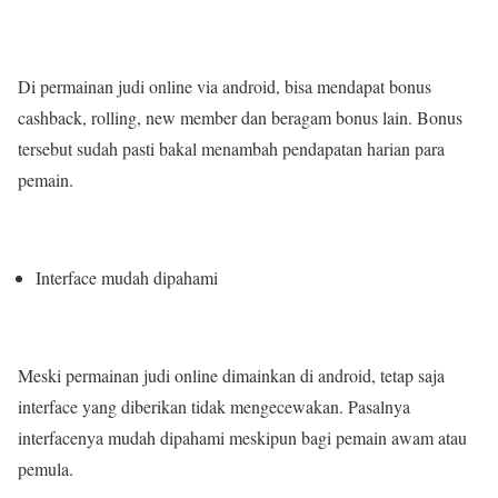
Di permainan judi online via android, bisa mendapat bonus
cashback, rolling, new member dan beragam bonus lain. Bonus
tersebut sudah pasti bakal menambah pendapatan harian para
pemain.
Interface mudah dipahami
Meski permainan judi online dimainkan di android, tetap saja
interface yang diberikan tidak mengecewakan. Pasalnya
interfacenya mudah dipahami meskipun bagi pemain awam atau
pemula.