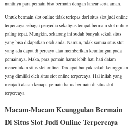
nantinya para pemain bisa bermain dengan lancar serta aman.
Untuk bermain slot online tidak terlepas dari situs slot judi online
terpercaya sebagai penyedia sekaligus tempat bermain slot online
paling tepat. Mungkin, sekarang ini sudah banyak sekali situs
yang bisa didapatkan oleh anda. Namun, tidak semua situs slot
yang ada dapat di percaya atau memberikan keuntungan pada
pemainnya. Maka, para pemain harus lebih hati-hati dalam
menentukan situs slot online. Terdapat banyak sekali keunggulan
yang dimiliki oleh situs slot online terpercaya. Hal inilah yang
menjadi alasan kenapa pemain harus bermain di situs slot
terpercaya.
Macam-Macam Keunggulan Bermain
Di Situs Slot Judi Online Terpercaya