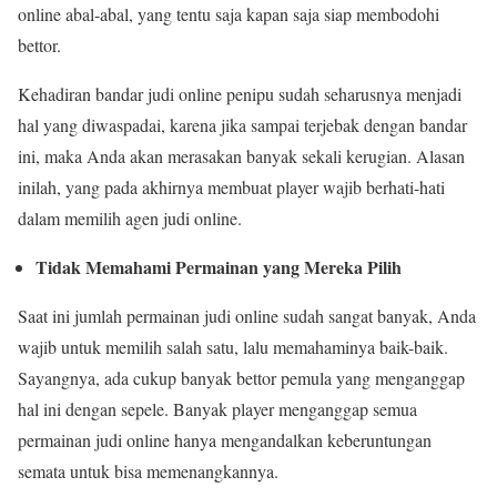
online abal-abal, yang tentu saja kapan saja siap membodohi
bettor.
Kehadiran bandar judi online penipu sudah seharusnya menjadi
hal yang diwaspadai, karena jika sampai terjebak dengan bandar
ini, maka Anda akan merasakan banyak sekali kerugian. Alasan
inilah, yang pada akhirnya membuat player wajib berhati-hati
dalam memilih agen judi online.
Tidak Memahami Permainan yang Mereka Pilih
Saat ini jumlah permainan judi online sudah sangat banyak, Anda
wajib untuk memilih salah satu, lalu memahaminya baik-baik.
Sayangnya, ada cukup banyak bettor pemula yang menganggap
hal ini dengan sepele. Banyak player menganggap semua
permainan judi online hanya mengandalkan keberuntungan
semata untuk bisa memenangkannya.