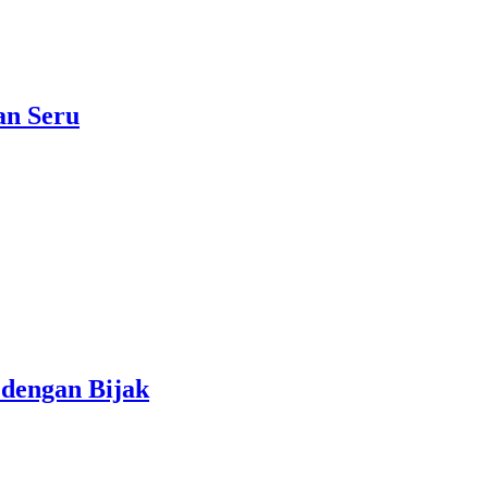
an Seru
 dengan Bijak