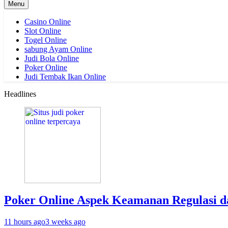
Menu
Casino Online
Slot Online
Togel Online
sabung Ayam Online
Judi Bola Online
Poker Online
Judi Tembak Ikan Online
Headlines
Poker Online Aspek Keamanan Regulasi d
11 hours ago
3 weeks ago