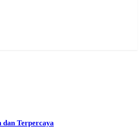
n dan Terpercaya