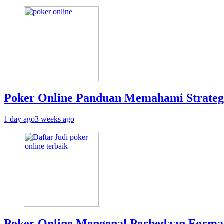
Poker Online Panduan Memahami Strategi
1 day ago
3 weeks ago
Poker Online Mengenal Perbedaan Forma