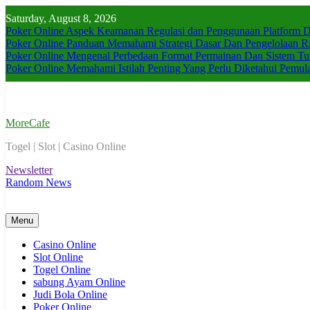
Skip
Saturday, August 8, 2026
to
Poker Online Aspek Keamanan Regulasi dan Penggunaan Platform D
content
Poker Online Panduan Memahami Strategi Dasar Dan Pengelolaan R
Poker Online Mengenal Perbedaan Format Permainan Dan Sistem T
Poker Online Memahami Istilah Penting Yang Perlu Diketahui Pemu
MoreCafe
Togel | Slot | Casino Online
Newsletter
Random News
Menu
Casino Online
Slot Online
Togel Online
sabung Ayam Online
Judi Bola Online
Poker Online