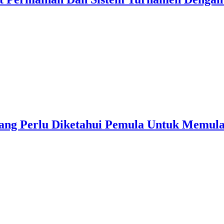
Yang Perlu Diketahui Pemula Untuk Memula