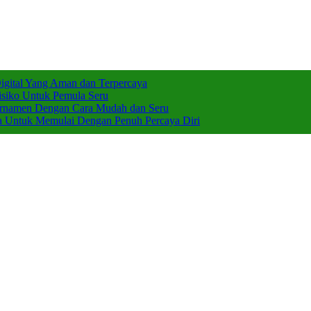
igital Yang Aman dan Terpercaya
isiko Untuk Pemula Seru
urnamen Dengan Cara Mudah dan Seru
la Untuk Memulai Dengan Penuh Percaya Diri