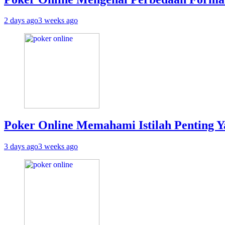
2 days ago
3 weeks ago
Poker Online Memahami Istilah Penting 
3 days ago
3 weeks ago