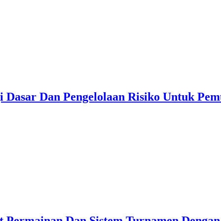
 Dasar Dan Pengelolaan Risiko Untuk Pem
t Permainan Dan Sistem Turnamen Dengan