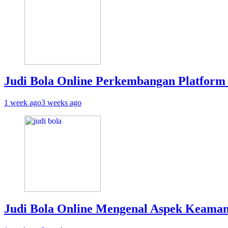
Judi Bola Online Perkembangan Platform
1 week ago
3 weeks ago
Judi Bola Online Mengenal Aspek Keaman