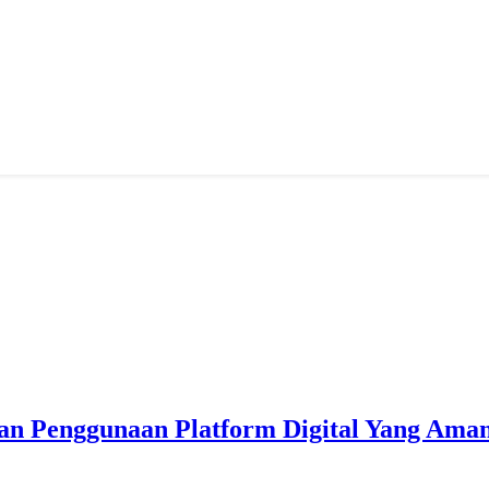
an Penggunaan Platform Digital Yang Ama