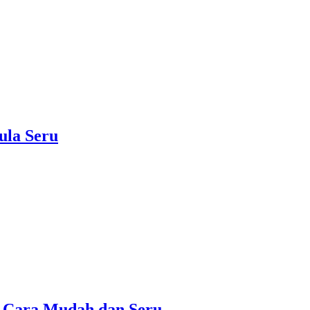
ula Seru
 Cara Mudah dan Seru