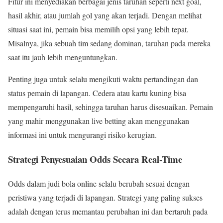
Fitur ini menyediakan berbagai jenis taruhan seperti next goal,
hasil akhir, atau jumlah gol yang akan terjadi. Dengan melihat
situasi saat ini, pemain bisa memilih opsi yang lebih tepat.
Misalnya, jika sebuah tim sedang dominan, taruhan pada mereka
saat itu jauh lebih menguntungkan.
Penting juga untuk selalu mengikuti waktu pertandingan dan
status pemain di lapangan. Cedera atau kartu kuning bisa
mempengaruhi hasil, sehingga taruhan harus disesuaikan. Pemain
yang mahir menggunakan live betting akan menggunakan
informasi ini untuk mengurangi risiko kerugian.
Strategi Penyesuaian Odds Secara Real-Time
Odds dalam judi bola online selalu berubah sesuai dengan
peristiwa yang terjadi di lapangan. Strategi yang paling sukses
adalah dengan terus memantau perubahan ini dan bertaruh pada