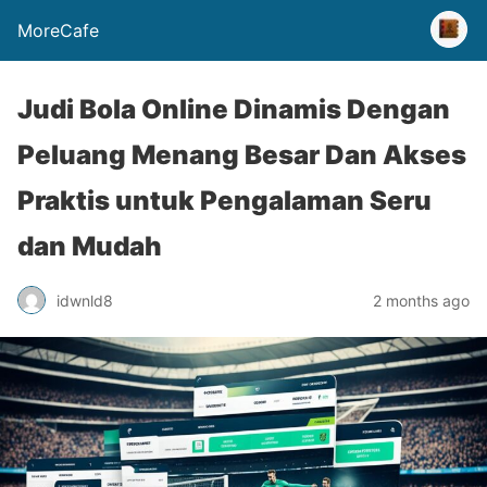
MoreCafe
Judi Bola Online Dinamis Dengan
Peluang Menang Besar Dan Akses
Praktis untuk Pengalaman Seru
dan Mudah
idwnld8
2 months ago