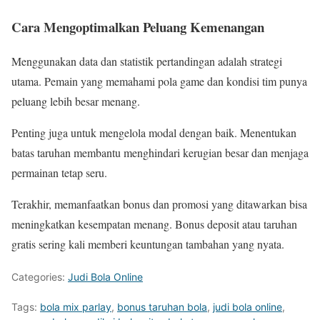
Cara Mengoptimalkan Peluang Kemenangan
Menggunakan data dan statistik pertandingan adalah strategi
utama. Pemain yang memahami pola game dan kondisi tim punya
peluang lebih besar menang.
Penting juga untuk mengelola modal dengan baik. Menentukan
batas taruhan membantu menghindari kerugian besar dan menjaga
permainan tetap seru.
Terakhir, memanfaatkan bonus dan promosi yang ditawarkan bisa
meningkatkan kesempatan menang. Bonus deposit atau taruhan
gratis sering kali memberi keuntungan tambahan yang nyata.
Categories:
Judi Bola Online
Tags:
bola mix parlay
,
bonus taruhan bola
,
judi bola online
,