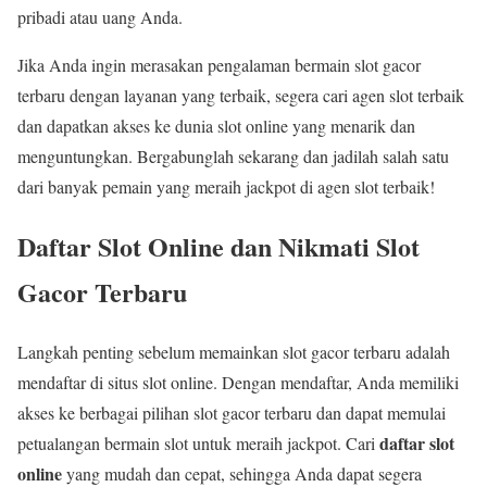
pribadi atau uang Anda.
Jika Anda ingin merasakan pengalaman bermain slot gacor
terbaru dengan layanan yang terbaik, segera cari agen slot terbaik
dan dapatkan akses ke dunia slot online yang menarik dan
menguntungkan. Bergabunglah sekarang dan jadilah salah satu
dari banyak pemain yang meraih jackpot di agen slot terbaik!
Daftar Slot Online dan Nikmati Slot
Gacor Terbaru
Langkah penting sebelum memainkan slot gacor terbaru adalah
mendaftar di situs slot online. Dengan mendaftar, Anda memiliki
akses ke berbagai pilihan slot gacor terbaru dan dapat memulai
daftar slot
petualangan bermain slot untuk meraih jackpot. Cari
online
yang mudah dan cepat, sehingga Anda dapat segera