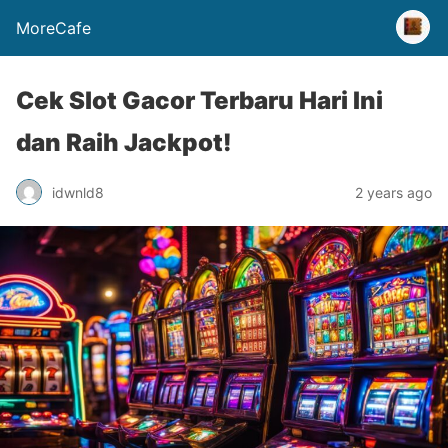
MoreCafe
Cek Slot Gacor Terbaru Hari Ini
dan Raih Jackpot!
idwnld8
2 years ago