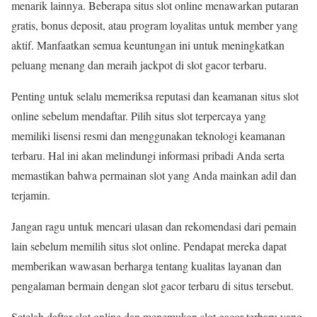
menarik lainnya. Beberapa situs slot online menawarkan putaran
gratis, bonus deposit, atau program loyalitas untuk member yang
aktif. Manfaatkan semua keuntungan ini untuk meningkatkan
peluang menang dan meraih jackpot di slot gacor terbaru.
Penting untuk selalu memeriksa reputasi dan keamanan situs slot
online sebelum mendaftar. Pilih situs slot terpercaya yang
memiliki lisensi resmi dan menggunakan teknologi keamanan
terbaru. Hal ini akan melindungi informasi pribadi Anda serta
memastikan bahwa permainan slot yang Anda mainkan adil dan
terjamin.
Jangan ragu untuk mencari ulasan dan rekomendasi dari pemain
lain sebelum memilih situs slot online. Pendapat mereka dapat
memberikan wawasan berharga tentang kualitas layanan dan
pengalaman bermain dengan slot gacor terbaru di situs tersebut.
Setelah daftar slot online dan menemukan slot gacor terbaru yang