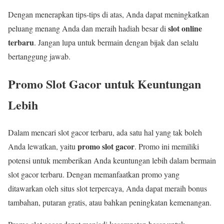
Dengan menerapkan tips-tips di atas, Anda dapat meningkatkan
slot online
peluang menang Anda dan meraih hadiah besar di
terbaru
. Jangan lupa untuk bermain dengan bijak dan selalu
bertanggung jawab.
Promo Slot Gacor untuk Keuntungan
Lebih
Dalam mencari slot gacor terbaru, ada satu hal yang tak boleh
promo slot gacor
Anda lewatkan, yaitu
. Promo ini memiliki
potensi untuk memberikan Anda keuntungan lebih dalam bermain
slot gacor terbaru. Dengan memanfaatkan promo yang
ditawarkan oleh situs slot terpercaya, Anda dapat meraih bonus
tambahan, putaran gratis, atau bahkan peningkatan kemenangan.