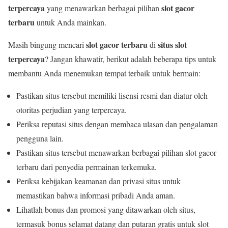
terpercaya
slot gacor
yang menawarkan berbagai pilihan
terbaru
untuk Anda mainkan.
slot gacor terbaru
situs slot
Masih bingung mencari
di
terpercaya
? Jangan khawatir, berikut adalah beberapa tips untuk
membantu Anda menemukan tempat terbaik untuk bermain:
Pastikan situs tersebut memiliki lisensi resmi dan diatur oleh
otoritas perjudian yang terpercaya.
Periksa reputasi situs dengan membaca ulasan dan pengalaman
pengguna lain.
Pastikan situs tersebut menawarkan berbagai pilihan slot gacor
terbaru dari penyedia permainan terkemuka.
Periksa kebijakan keamanan dan privasi situs untuk
memastikan bahwa informasi pribadi Anda aman.
Lihatlah bonus dan promosi yang ditawarkan oleh situs,
termasuk bonus selamat datang dan putaran gratis untuk slot