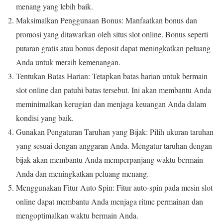
menang yang lebih baik.
Maksimalkan Penggunaan Bonus: Manfaatkan bonus dan
promosi yang ditawarkan oleh situs slot online. Bonus seperti
putaran gratis atau bonus deposit dapat meningkatkan peluang
Anda untuk meraih kemenangan.
Tentukan Batas Harian: Tetapkan batas harian untuk bermain
slot online dan patuhi batas tersebut. Ini akan membantu Anda
meminimalkan kerugian dan menjaga keuangan Anda dalam
kondisi yang baik.
Gunakan Pengaturan Taruhan yang Bijak: Pilih ukuran taruhan
yang sesuai dengan anggaran Anda. Mengatur taruhan dengan
bijak akan membantu Anda memperpanjang waktu bermain
Anda dan meningkatkan peluang menang.
Menggunakan Fitur Auto Spin: Fitur auto-spin pada mesin slot
online dapat membantu Anda menjaga ritme permainan dan
mengoptimalkan waktu bermain Anda.