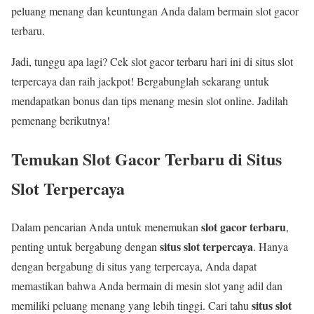
peluang menang dan keuntungan Anda dalam bermain slot gacor
terbaru.
Jadi, tunggu apa lagi? Cek slot gacor terbaru hari ini di situs slot
terpercaya dan raih jackpot! Bergabunglah sekarang untuk
mendapatkan bonus dan tips menang mesin slot online. Jadilah
pemenang berikutnya!
Temukan Slot Gacor Terbaru di Situs
Slot Terpercaya
slot gacor terbaru
Dalam pencarian Anda untuk menemukan
,
situs slot terpercaya
penting untuk bergabung dengan
. Hanya
dengan bergabung di situs yang terpercaya, Anda dapat
memastikan bahwa Anda bermain di mesin slot yang adil dan
situs slot
memiliki peluang menang yang lebih tinggi. Cari tahu