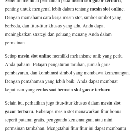
mesin slot gacor terbaru
Sebelum memulai permainan pada
,
mesin slot online
penting untuk mengenal lebih dalam tentang
.
Dengan memahami cara kerja mesin slot, simbol-simbol yang
berbeda, dan fitur-fitur khusus yang ada, Anda dapat
meningkatkan strategi dan peluang menang Anda dalam
permainan.
mesin slot online
Setiap
memiliki mekanisme unik yang perlu
Anda pahami. Pelajari pengaturan taruhan, jumlah garis
pembayaran, dan kombinasi simbol yang membawa kemenangan.
Dengan pemahaman yang lebih baik, Anda dapat membuat
slot gacor terbaru
keputusan yang cerdas saat bermain
.
mesin slot
Selain itu, perhatikan juga fitur-fitur khusus dalam
gacor terbaru
. Beberapa mesin slot menawarkan fitur bonus
seperti putaran gratis, pengganda kemenangan, atau mini
permainan tambahan. Mengetahui fitur-fitur ini dapat membantu