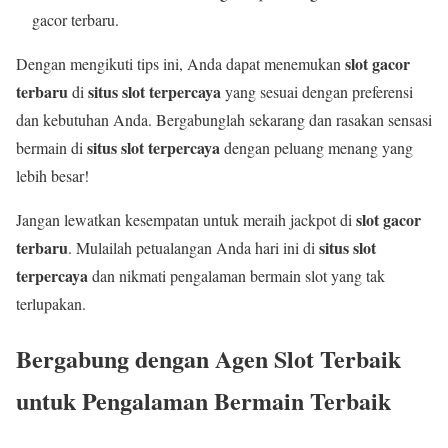
gacor terbaru.
slot gacor
Dengan mengikuti tips ini, Anda dapat menemukan
terbaru
situs slot terpercaya
di
yang sesuai dengan preferensi
dan kebutuhan Anda. Bergabunglah sekarang dan rasakan sensasi
situs slot terpercaya
bermain di
dengan peluang menang yang
lebih besar!
slot gacor
Jangan lewatkan kesempatan untuk meraih jackpot di
terbaru
situs slot
. Mulailah petualangan Anda hari ini di
terpercaya
dan nikmati pengalaman bermain slot yang tak
terlupakan.
Bergabung dengan Agen Slot Terbaik
untuk Pengalaman Bermain Terbaik