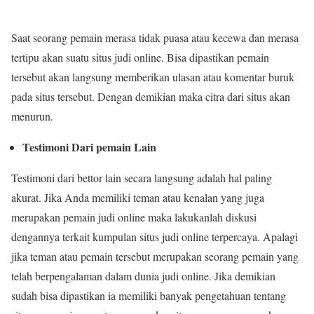
Saat seorang pemain merasa tidak puasa atau kecewa dan merasa
tertipu akan suatu situs judi online. Bisa dipastikan pemain
tersebut akan langsung memberikan ulasan atau komentar buruk
pada situs tersebut. Dengan demikian maka citra dari situs akan
menurun.
Testimoni Dari pemain Lain
Testimoni dari bettor lain secara langsung adalah hal paling
akurat. Jika Anda memiliki teman atau kenalan yang juga
merupakan pemain judi online maka lakukanlah diskusi
dengannya terkait kumpulan situs judi online terpercaya. Apalagi
jika teman atau pemain tersebut merupakan seorang pemain yang
telah berpengalaman dalam dunia judi online. Jika demikian
sudah bisa dipastikan ia memiliki banyak pengetahuan tentang